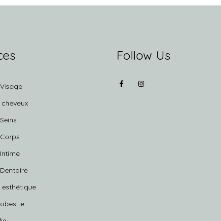
ces
Follow Us
 Visage
e cheveux
 Seins
 Corps
 Intime
 Dentaire
 esthétique
 obesite
ie