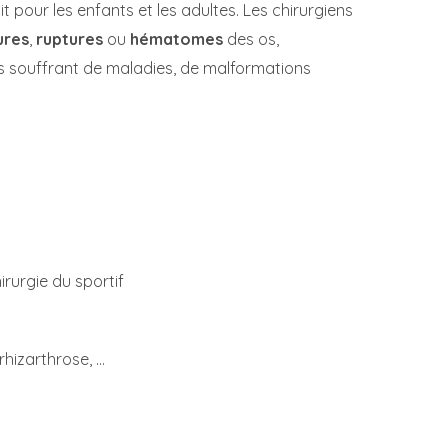
 pour les enfants et les adultes. Les chirurgiens
ures
,
ruptures
ou
hématomes
des os,
ts souffrant de maladies, de malformations
rurgie du sportif
rhizarthrose, …