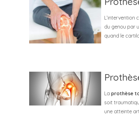
Prothès
L’intervention 
du genou par un
quand le cartil
Prothès
La
prothèse to
soit traumatiq
une atteinte ar