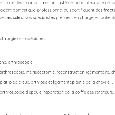
 et traiter les traumatismes du système locomoteur que ce soit
accident domestique, professionnel ou sportif ayant des
fract
des
muscles
. Nos spécialistes prennent en charge les patien
chirurgie orthopédique :
che, arthroscopie
arthroscopie, méniscectomie, reconstruction ligamentaire, chi
 plat, pied creux, arthrose et ligamentoplastie de la cheville, ..
 arthroscopie d’épaule, réparation de la coiffe des rotateurs, 