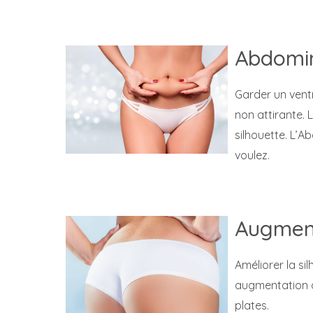
Abdomin
Garder un ventr
non attirante. 
silhouette. L’A
voulez.
Augment
Améliorer la si
augmentation d
plates.