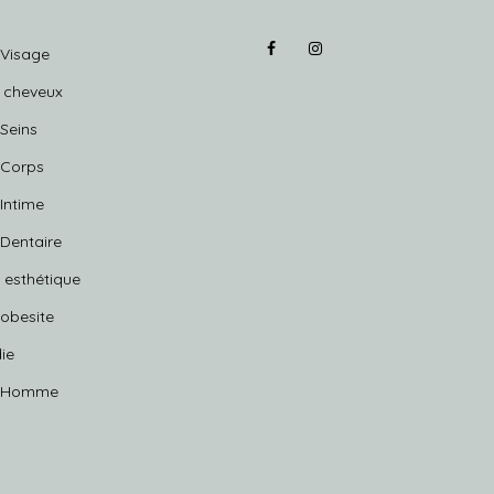
 Visage
e cheveux
 Seins
 Corps
 Intime
 Dentaire
 esthétique
 obesite
ie
e Homme