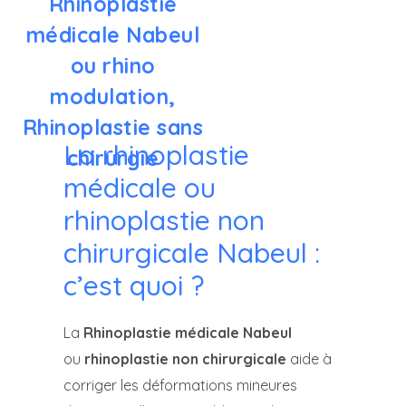
Rhinoplastie
médicale Nabeul
ou rhino
modulation,
Rhinoplastie sans
La rhinoplastie
chirurgie
médicale ou
rhinoplastie non
chirurgicale Nabeul :
c’est quoi ?
La
Rhinoplastie médicale Nabeul
ou
rhinoplastie non chirurgicale
aide à
corriger les déformations mineures