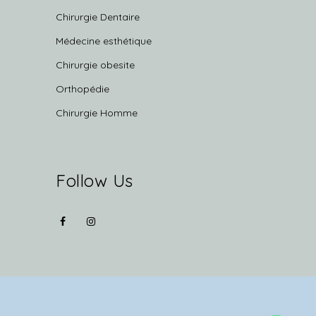
Chirurgie Dentaire
Médecine esthétique
Chirurgie obesite
Orthopédie
Chirurgie Homme
Follow Us