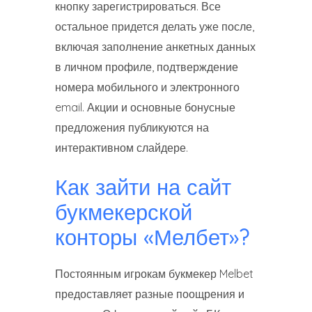
кнопку зарегистрироваться. Все
остальное придется делать уже после,
включая заполнение анкетных данных
в личном профиле, подтверждение
номера мобильного и электронного
email. Акции и основные бонусные
предложения публикуются на
интерактивном слайдере.
Как зайти на сайт
букмекерской
конторы «Мелбет»?
Постоянным игрокам букмекер Melbet
предоставляет разные поощрения и