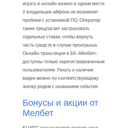
играть в онлайн-казино в одном месте.
У владельцев айфона не возникнет
проблем с установкой ПО. Оператор
также предлагает застраховать
отдельные ставки, чтобы вернуть
часть средств в случае проигрыша.
Онлайн-трансляции в БК «Мелбет»
доступны только зарегистрированным
пользователям. Узнать о наличии
видео можно по соответствующему
значку рядом с названием события.
Бонусы и акции от
Мелбет
ЕЦУПС осуществляет деятельность