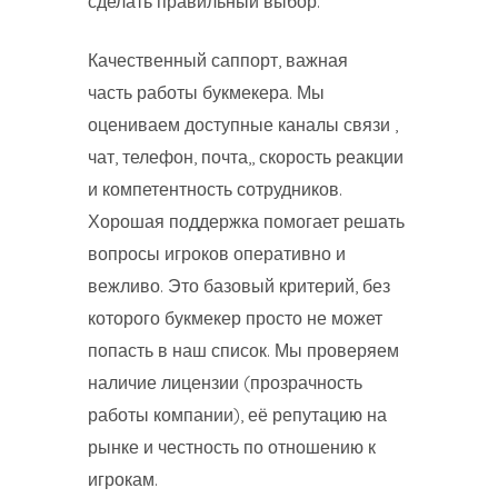
сделать правильный выбор.
Качественный саппорт, важная
часть работы букмекера. Мы
оцениваем доступные каналы связи ,
чат, телефон, почта,, скорость реакции
и компетентность сотрудников.
Хорошая поддержка помогает решать
вопросы игроков оперативно и
вежливо. Это базовый критерий, без
которого букмекер просто не может
попасть в наш список. Мы проверяем
наличие лицензии (прозрачность
работы компании), её репутацию на
рынке и честность по отношению к
игрокам.