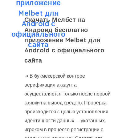
приложение
Melbet для
Скачать Мелбет на
Android с
Андроид бесплатно ️
официального
приложение Melbet для
сайта
Android с официального
сайта
➜ В букмекерской конторе
верификация аккаунта
осуществляется только после первой
заявки на вывод средств. Проверка
производится с целью установления
идентичности данных — указанных
игроком в процессе регистрации с