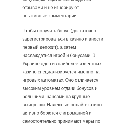
отзывами и не игнорируют
негативные комментарии.
Чтобы получить бонус (достаточно
зарегистрироваться в казино и внести
первый депозит), а затем
наслаждаться игрой и бонусами.
В
Украине одно из наиболее известных
казино специализируется именно на
игровых автоматах. Оно отличается
высоким уровнем отдачи бонусов и
большими шансами на крупные
выигрыши. Надежные онлайн-казино
активно борются с игроманией и
самостоятельно принимают меры по