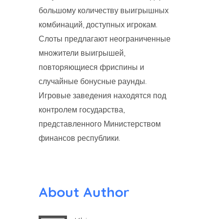
большому количеству выигрышных
комбинаций, доступных игрокам.
Слоты предлагают неограниченные
множители выигрышей,
повторяющиеся фриспины и
случайные бонусные раунды.
Игровые заведения находятся под
контролем государства,
представленного Министерством
финансов республики.
About Author