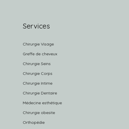
Services
Chirurgie Visage
Greffe de cheveux
Chirurgie Seins
Chirurgie Corps
Chirurgie Intime
Chirurgie Dentaire
Médecine esthétique
Chirurgie obesite
Orthopédie