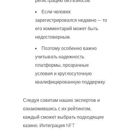
регистрацию без взносов.
Если человек
зарегистрировался недавно — то
его комментарий может быть
недостоверным.
Поэтому особенно важно
учитывать надежность
платформы, прозрачные
условия и круглосуточную
квалифицированную поддержку.
Следуя советам наших экспертов и
ознакомившись с их рейтингом,
каждый сможет выбрать подходящее
казино. Интеграция NFT