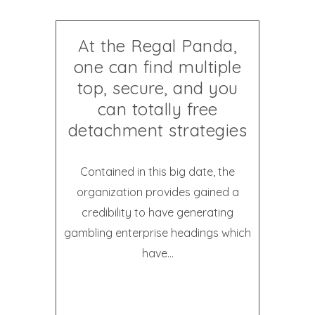
At the Regal Panda,
one can find multiple
top, secure, and you
can totally free
detachment strategies
Contained in this big date, the
organization provides gained a
credibility to have generating
gambling enterprise headings which
have...