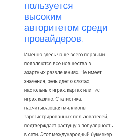
пользуется
высоким
авторитетом среди
провайдеров.
Именно здесь чаще всего первыми
появляются все новшества в
азартных развлечениях. Не имеет
значения, речь идет о слотах,
настольных играх, картах или live-
играх казино. Статистика,
насчитывающая миллионы
зарегистрированных пользователей,
подтверждает растущую популярность
в сети. Этот международный букмекер