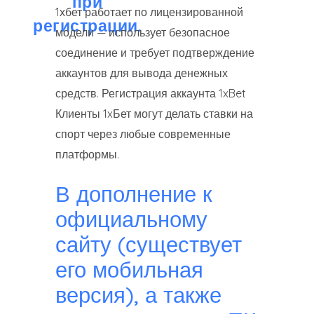
при
1хбет работает по лицензированной
регистрации.
модели — использует безопасное
соединение и требует подтверждение
аккаунтов для вывода денежных
средств.
Регистрация аккаунта 1xBet
Клиенты 1xБет могут делать ставки на
спорт через любые современные
платформы.
В дополнение к
официальному
сайту (существует
его мобильная
версия), а также