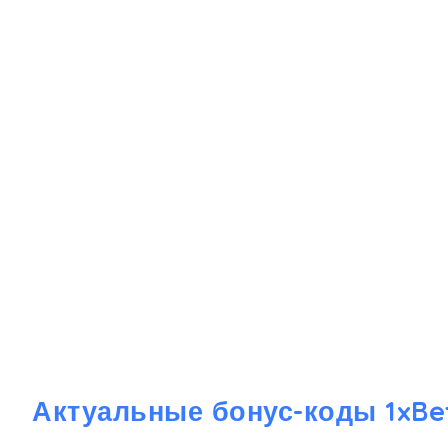
Актуальные бонус-коды 1xBet