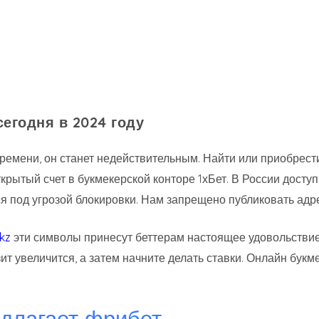
егодня в 2024 году
 времени, он станет недействительным. Найти или приобрес
открытый счет в букмекерской конторе 1хБет. В России дост
я под угрозой блокировки.
Нам запрещено публиковать адре
kz
эти символы принесут беттерам настоящее удовольствие.
ит увеличится, а затем начните делать ставки. Онлайн букм
едлагает фрибет