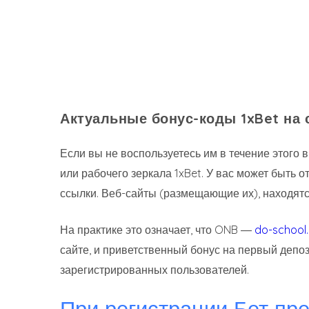
Актуальные бонус-коды 1xBet на с
Если вы не воспользуетесь им в течение этого
или рабочего зеркала 1xBet. У вас может быть 
ссылки. Веб-сайты (размещающие их), находятс
На практике это означает, что ONB ―
do-school.
сайте, и приветственный бонус на первый депоз
зарегистрированных пользователей.
При регистрации Бет пр