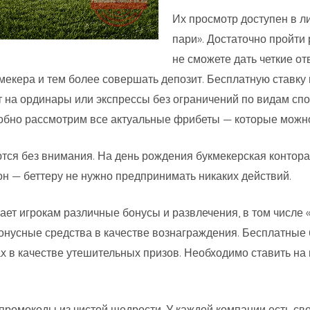
Их просмотр доступен в л
пари». Достаточно пройти
не сможете дать четкие о
мекера и тем более совершать депозит. Бесплатную ставку 
т на ординары или экспрессы без ограничений по видам сп
обно рассмотрим все актуальные фрибеты — которые можно 
тся без внимания. На день рождения букмекерская контор
он — беттеру не нужно предпринимать никаких действий.
ет игрокам различные бонусы и развлечения, в том числе 
бонусные средства в качестве вознаграждения. Бесплатные 
 в качестве утешительных призов. Необходимо ставить на 
промокоды из чистой щедрости. У каждой компании есть сво