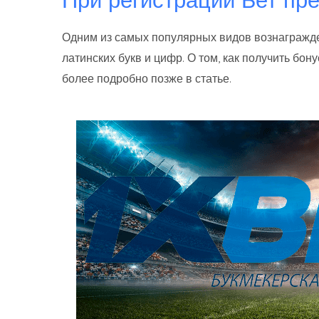
Одним из самых популярных видов вознагражде
латинских букв и цифр. О том, как получить бон
более подробно позже в статье.