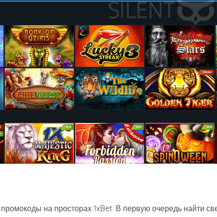
 промокоды на просторах 1xBet. В первую очередь найти с