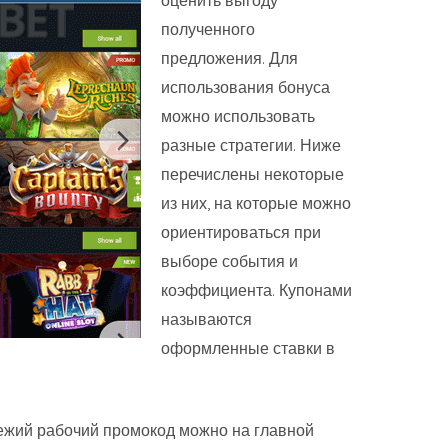
оценить выгоду
полученного
предложения. Для
использования бонуса
можно использовать
разные стратегии. Ниже
перечислены некоторые
из них, на которые можно
ориентироваться при
выборе события и
коэффициента. Купонами
называются
оформленные ставки в
вежий рабочий промокод можно на главной