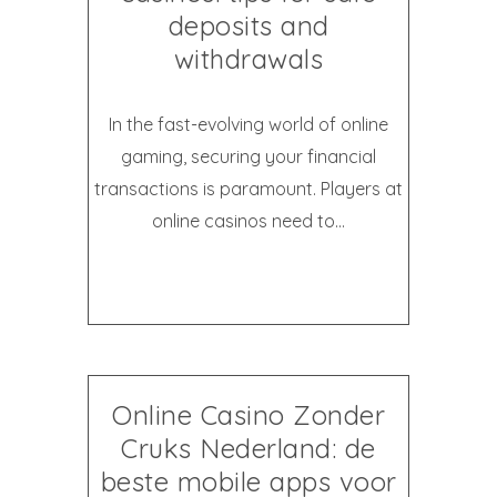
deposits and
withdrawals
In the fast-evolving world of online
gaming, securing your financial
transactions is paramount. Players at
online casinos need to...
Online Casino Zonder
Cruks Nederland: de
beste mobile apps voor