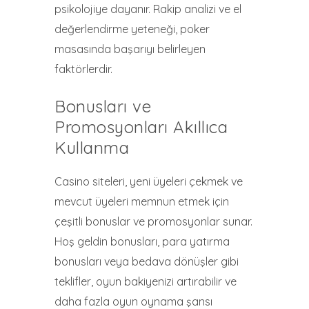
psikolojiye dayanır. Rakip analizi ve el
değerlendirme yeteneği, poker
masasında başarıyı belirleyen
faktörlerdir.
Bonusları ve
Promosyonları Akıllıca
Kullanma
Casino siteleri, yeni üyeleri çekmek ve
mevcut üyeleri memnun etmek için
çeşitli bonuslar ve promosyonlar sunar.
Hoş geldin bonusları, para yatırma
bonusları veya bedava dönüşler gibi
teklifler, oyun bakiyenizi artırabilir ve
daha fazla oyun oynama şansı