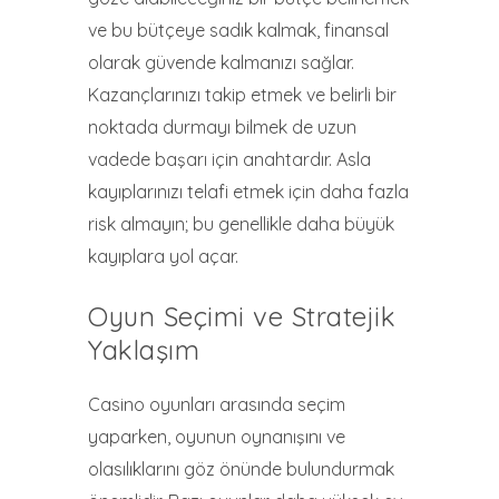
ve bu bütçeye sadık kalmak, finansal
olarak güvende kalmanızı sağlar.
Kazançlarınızı takip etmek ve belirli bir
noktada durmayı bilmek de uzun
vadede başarı için anahtardır. Asla
kayıplarınızı telafi etmek için daha fazla
risk almayın; bu genellikle daha büyük
kayıplara yol açar.
Oyun Seçimi ve Stratejik
Yaklaşım
Casino oyunları arasında seçim
yaparken, oyunun oynanışını ve
olasılıklarını göz önünde bulundurmak