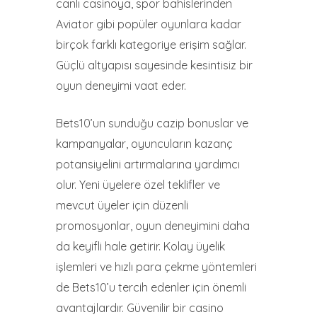
canlı casinoya, spor bahislerinden
Aviator gibi popüler oyunlara kadar
birçok farklı kategoriye erişim sağlar.
Güçlü altyapısı sayesinde kesintisiz bir
oyun deneyimi vaat eder.
Bets10’un sunduğu cazip bonuslar ve
kampanyalar, oyuncuların kazanç
potansiyelini artırmalarına yardımcı
olur. Yeni üyelere özel teklifler ve
mevcut üyeler için düzenli
promosyonlar, oyun deneyimini daha
da keyifli hale getirir. Kolay üyelik
işlemleri ve hızlı para çekme yöntemleri
de Bets10’u tercih edenler için önemli
avantajlardır. Güvenilir bir casino