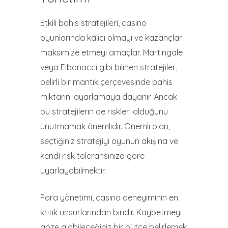
Etkili bahis stratejileri, casino
oyunlarında kalıcı olmayı ve kazançları
maksimize etmeyi amaçlar. Martingale
veya Fibonacci gibi bilinen stratejiler,
belirli bir mantık çerçevesinde bahis
miktarını ayarlamaya dayanır. Ancak
bu stratejilerin de riskleri olduğunu
unutmamak önemlidir. Önemli olan,
seçtiğiniz stratejiyi oyunun akışına ve
kendi risk toleransınıza göre
uyarlayabilmektir.
Para yönetimi, casino deneyiminin en
kritik unsurlarından biridir. Kaybetmeyi
göze alabileceğiniz bir bütçe belirlemek