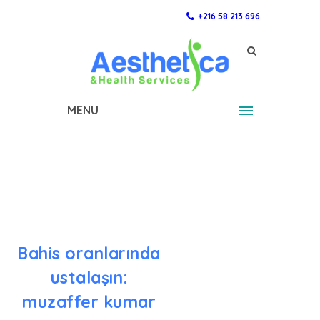
+216 58 213 696
MENU
Bahis oranlarında
ustalaşın:
muzaffer kumar