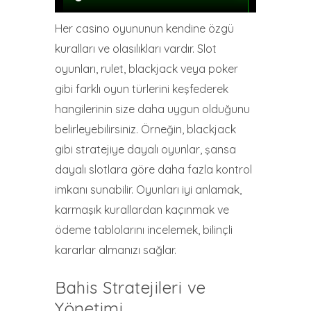
Her casino oyununun kendine özgü
kuralları ve olasılıkları vardır. Slot
oyunları, rulet, blackjack veya poker
gibi farklı oyun türlerini keşfederek
hangilerinin size daha uygun olduğunu
belirleyebilirsiniz. Örneğin, blackjack
gibi stratejiye dayalı oyunlar, şansa
dayalı slotlara göre daha fazla kontrol
imkanı sunabilir. Oyunları iyi anlamak,
karmaşık kurallardan kaçınmak ve
ödeme tablolarını incelemek, bilinçli
kararlar almanızı sağlar.
Bahis Stratejileri ve
Yönetimi