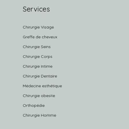
Services
Chirurgie Visage
Greffe de cheveux
Chirurgie Seins
Chirurgie Corps
Chirurgie Intime
Chirurgie Dentaire
Médecine esthétique
Chirurgie obesite
Orthopédie
Chirurgie Homme