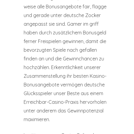
weise alle Bonusangebote fair, flagge
und gerade unter deutsche Zocker
angepasst sie sind.
Gamer im griff
haben durch zusätzlichem Bonusgeld
ferner Freispielen gewinnen, damit die
bevorzugten Spiele nach gefallen
finden an und die Gewinnchancen zu
hochzählen. Erkenntlichkeit unserer
Zusammenstellung ihr besten Kasino-
Bonusangebote vermögen deutsche
Glücksspieler unser Beste aus einem
Erreichbar-Casino-Praxis hervorholen
unter anderem das Gewinnpotenzial
maximieren.