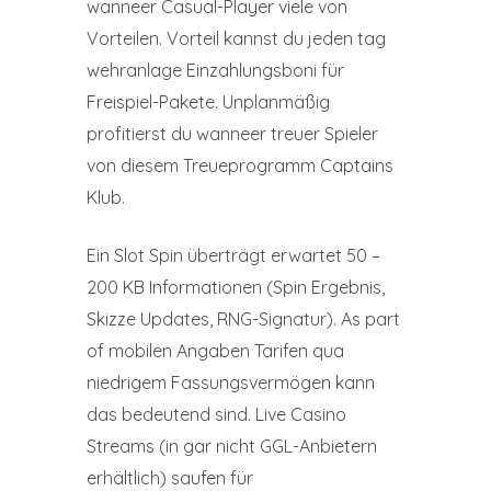
wanneer Casual-Player viele von
Vorteilen. Vorteil kannst du jeden tag
wehranlage Einzahlungsboni für
Freispiel-Pakete. Unplanmäßig
profitierst du wanneer treuer Spieler
von diesem Treueprogramm Captains
Klub.
Ein Slot Spin überträgt erwartet 50 –
200 KB Informationen (Spin Ergebnis,
Skizze Updates, RNG-Signatur). As part
of mobilen Angaben Tarifen qua
niedrigem Fassungsvermögen kann
das bedeutend sind. Live Casino
Streams (in gar nicht GGL-Anbietern
erhältlich) saufen für