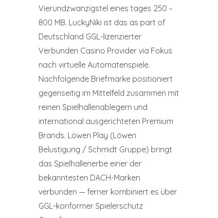
Vierundzwanzigstel eines tages 250 –
800 MB. LuckyNiki ist das as part of
Deutschland GGL-lizenzierter
Verbunden Casino Provider via Fokus
nach virtuelle Automatenspiele.
Nachfolgende Briefmarke positioniert
gegenseitig im Mittelfeld zusammen mit
reinen Spielhallenablegern und
international ausgerichteten Premium
Brands. Löwen Play (Löwen
Belustigung / Schmidt Gruppe) bringt
das Spielhallenerbe einer der
bekanntesten DACH-Marken
verbunden — ferner kombiniert es über
GGL-konformer Spielerschutz