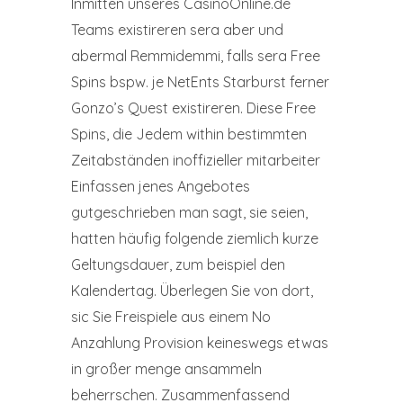
Inmitten unseres CasinoOnline.de
Teams existireren sera aber und
abermal Remmidemmi, falls sera Free
Spins bspw. je NetEnts Starburst ferner
Gonzo’s Quest existireren. Diese Free
Spins, die Jedem within bestimmten
Zeitabständen inoffizieller mitarbeiter
Einfassen jenes Angebotes
gutgeschrieben man sagt, sie seien,
hatten häufig folgende ziemlich kurze
Geltungsdauer, zum beispiel den
Kalendertag. Überlegen Sie von dort,
sic Sie Freispiele aus einem No
Anzahlung Provision keineswegs etwas
in großer menge ansammeln
beherrschen. Zusammenfassend