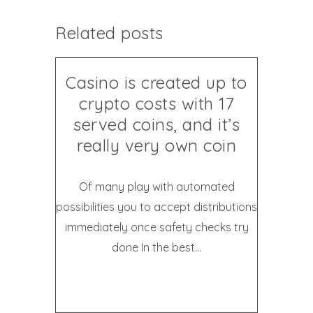
Related posts
Casino is created up to
crypto costs with 17
served coins, and it’s
really very own coin
Of many play with automated
possibilities you to accept distributions
immediately once safety checks try
done In the best...