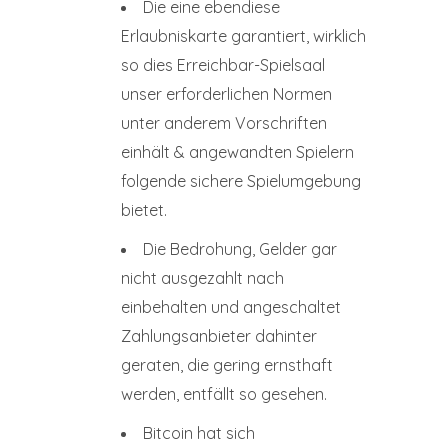
Die eine ebendiese
Erlaubniskarte garantiert, wirklich
so dies Erreichbar-Spielsaal
unser erforderlichen Normen
unter anderem Vorschriften
einhält & angewandten Spielern
folgende sichere Spielumgebung
bietet.
Die Bedrohung, Gelder gar
nicht ausgezahlt nach
einbehalten und angeschaltet
Zahlungsanbieter dahinter
geraten, die gering ernsthaft
werden, entfällt so gesehen.
Bitcoin hat sich