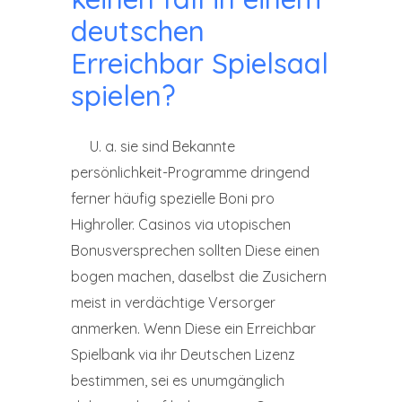
deutschen
Erreichbar Spielsaal
spielen?
U. a. sie sind Bekannte
persönlichkeit-Programme dringend
ferner häufig spezielle Boni pro
Highroller. Casinos via utopischen
Bonusversprechen sollten Diese einen
bogen machen, daselbst die Zusichern
meist in verdächtige Versorger
anmerken. Wenn Diese ein Erreichbar
Spielbank via ihr Deutschen Lizenz
bestimmen, sei es unumgänglich