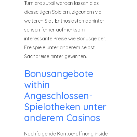
Turniere zuteil werden lassen dies
diesseitigen Spielern, zigeunern via
weiteren Slot-Enthusiasten dahinter
sensen ferner aufmerksam
interessante Preise wie Bonusgelder,
Freispiele unter anderem selbst
Sachpreise hinter gewinnen.
Bonusangebote
within
Angeschlossen-
Spielotheken unter
anderem Casinos
Nachfolgende Kontoeröffnung inside