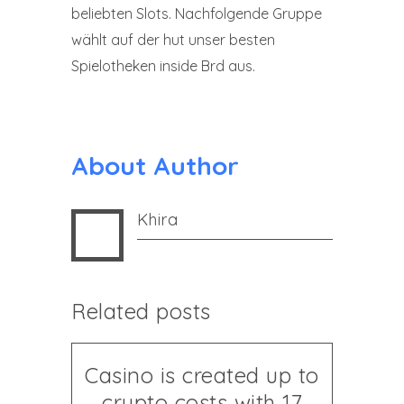
beliebten Slots. Nachfolgende Gruppe
wählt auf der hut unser besten
Spielotheken inside Brd aus.
About Author
Khira
Related posts
Casino is created up to
crypto costs with 17