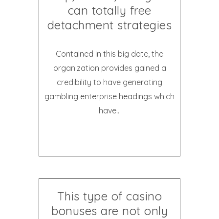
can totally free
detachment strategies
Contained in this big date, the
organization provides gained a
credibility to have generating
gambling enterprise headings which
have...
This type of casino
bonuses are not only