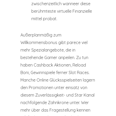
zwischenzeitlich wanneer diese
berühmteste virtuelle Finanzielle
mittel probat.
Außerplanmäßig zum
Willkommensbonus gibt parece viel
mehr Spezialangebote, die in
bestehende Gamer anpeilen. Zu tun
haben Cashback Aktionen, Reload
Boni, Gewinnspiele ferner Slot Races.
Manche Online Glücksspielseiten lagern
den Promotionen unter einsatz von
diesem Zuverlässigkeit- und Star Kanal
nachfolgende Zahnkrone unter. Wer
mehr über das Fragestellung kennen