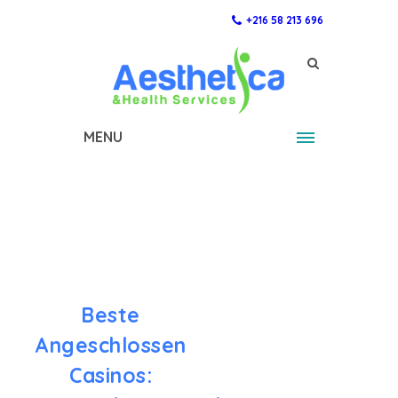
+216 58 213 696
MENU
Beste
Angeschlossen
Casinos: