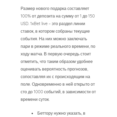
Размер нового подарка составляет
100% от депозита на сумму от 1 до 150
USD. 1xBet live – это раздел линии
ставок, в котором собраны текущие
события. На них можно заключать
пари в режиме реального времени, по
ходу матча. В первую очередь стоит
отметить, что таким образом удобнее
оценивать вероятность прогнозов,
сопоставляя их с происходящим на
поле. Одновременно в ней открыто от
сто до 1000 событий, в зависимости от
времени суток.
Беттору нужно указать, в