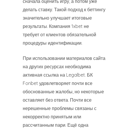
сначала оценить игру, а потом уже
делать ставку. Такой подход к беттингу
значительно улучшает итоговые
результаты. Компания 1xbet не
требует от клиентов обязательной
процедуры идентификации.
При использовании материалов сайта
на других ресурсах необходима
активная ссылка на Legalbet. БК
Fonbet удовлетворяет почти все
обоснованные жалобы, но некоторые
оставляет без ответа. Почти все
нерешенные проблемы связаны с
некорректно принятым или
рассчитанным пари. Ещё одна