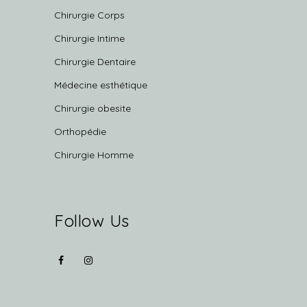
Chirurgie Corps
Chirurgie Intime
Chirurgie Dentaire
Médecine esthétique
Chirurgie obesite
Orthopédie
Chirurgie Homme
Follow Us