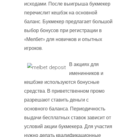
исходами. После выигрыша букмекер
перечислит кешбэк на основной
баланс. Букмекер предлагает большой
выбор бонусов при регистрации в
«Мелбет» для новичков и опытных
игроков.
В акциях для
именинников и
кешбэке используются бонусные
средства. В приветственном промо
разрешают ставить деньги с
основного баланса. Периодичность
выдачи бесплатных ставок зависит от
условий акции букмекера. Для участия
нужно делать квалификационные