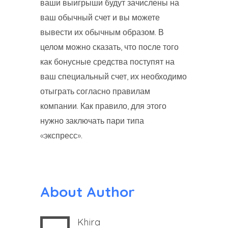
ваши выигрыши будут зачислены на
ваш обычный счет и вы можете
вывести их обычным образом. В
целом можно сказать, что после того
как бонусные средства поступят на
ваш специальный счет, их необходимо
отыграть согласно правилам
компании. Как правило, для этого
нужно заключать пари типа
«экспресс».
About Author
Khira