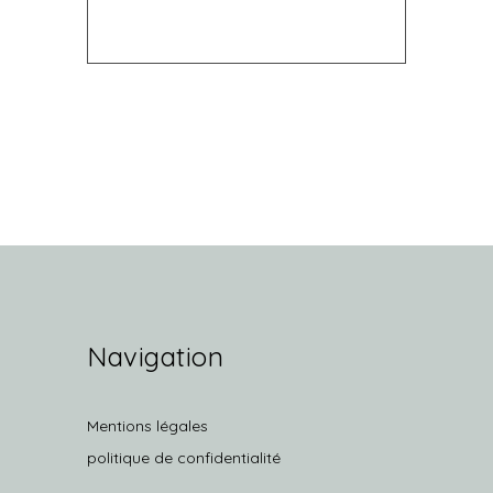
Navigation
Mentions légales
politique de confidentialité