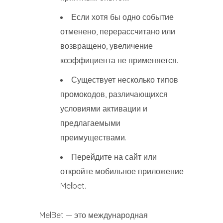
Если хотя бы одно событие
отменено, перерассчитано или
возвращено, увеличение
коэффициента не применяется.
Существует несколько типов
промокодов, различающихся
условиями активации и
предлагаемыми
преимуществами.
Перейдите на сайт или
откройте мобильное приложение
Melbet.
MelBet — это международная