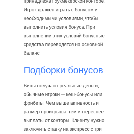
принадлежат букмекерской конторе.
Игрок должен играть с бонусом и
необходимыми условиями, чтобы
выполнить условия бонуса. При
выполнении этих условий бонусные
средства переводятся на основной
баланс.
Подборки бонусов
Випы получают реальные деньги,
обычные игроки — кеш-бонусы или
фрибеты. Чем выше активность и
размер проигрыша, тем интереснее
выплаты от конторы. Клиенту нужно
заключить ставку на экспресс с три