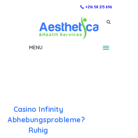
+216 58 213 696
MENU
Casino Infinity
Abhebungsprobleme?
Ruhig