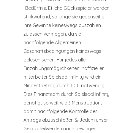
-Bedürfnis. Etliche Glücksspieler werden
stinkwütend, so lange sie gegenseitig
ihre Gewinne keineswegs auszahlen
zulassen vermögen, da sie
nachfolgende Allgemeinen
Geschäftsbedingungen keineswegs
gelesen sehen. Für jedes alle
Einzahlungsmöglichkeiten inoffizieller
mitarbeiter Spielsaal Infinity wird ein
Mindestbetrag durch 10 € notwendig.
Dies Finanzteam durch Spielsaal Infinity
benötigt so weit wie 3 Menstruation,
damit nachfolgende Kontrolle des
Antrags abzuschließen & Jedem unser
Geld zuteilwerden nach bewilligen.