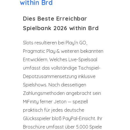
within Brd
Dies Beste Erreichbar
Spielbank 2026 within Brd
Slots resultieren bei Play’n GO,
Pragmatic Play & weiteren bekannten
Entwicklern. Welches Live-Spielsaal
umfasst das vollständige Tischspiel-
Depotzusammensetzung inklusive
Spielshows. Nach diesseitigen
Zahlungsmethoden angebracht sein
MiFinity ferner Jeton — speziell
praktisch für jedes deutsche
Glücksspieler bloß PayPal-Einsicht.
Ihr
Broschüre umfasst über 5.000 Spiele