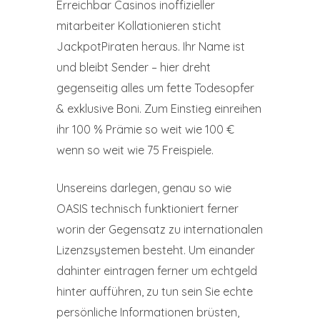
Erreichbar Casinos inoffizieller
mitarbeiter Kollationieren sticht
JackpotPiraten heraus. Ihr Name ist
und bleibt Sender – hier dreht
gegenseitig alles um fette Todesopfer
& exklusive Boni. Zum Einstieg einreihen
ihr 100 % Prämie so weit wie 100 €
wenn so weit wie 75 Freispiele.
Unsereins darlegen, genau so wie
OASIS technisch funktioniert ferner
worin der Gegensatz zu internationalen
Lizenzsystemen besteht. Um einander
dahinter eintragen ferner um echtgeld
hinter aufführen, zu tun sein Sie echte
persönliche Informationen brüsten,