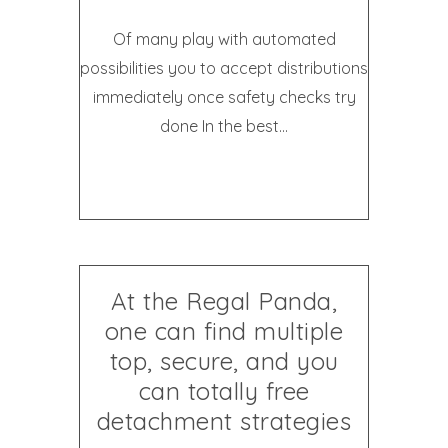
Of many play with automated
possibilities you to accept distributions
immediately once safety checks try
done In the best...
At the Regal Panda,
one can find multiple
top, secure, and you
can totally free
detachment strategies