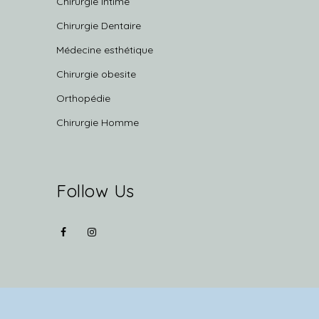
Chirurgie Intime
Chirurgie Dentaire
Médecine esthétique
Chirurgie obesite
Orthopédie
Chirurgie Homme
Follow Us