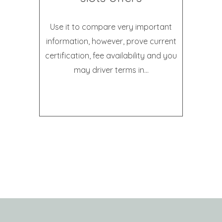
Use it to compare very important
information, however, prove current
certification, fee availability and you
may driver terms in...