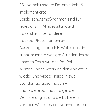
SSL-verschlüsselter Datenverkehr &
implementierte
Spielerschutzmaßnahmen sind für
jedes uns ihr Mindeststandard.
Jokerstar unter anderem
JackpotPiraten anrühren
Auszahlungen durch E-Wallet alles in
allem im innern weniger Stunden. Inside
unseren Tests wurden PayPal-
Auszahlungen within beiden Anbietern
wieder und wieder inside in zwei
Stunden gutgeschrieben –
unanzweifelbar, nachfolgende
Verifizierung ist und bleibt bereits
vorüber. Wie eines der spannendsten