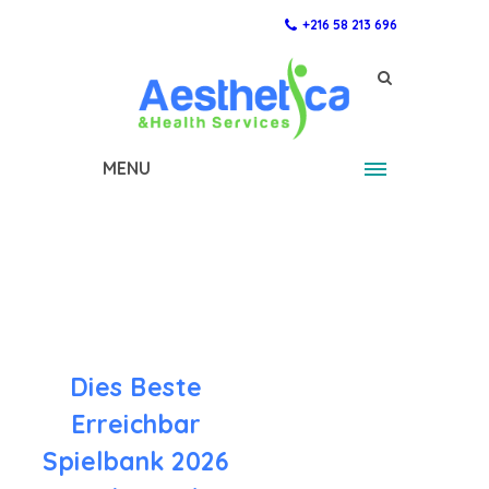
+216 58 213 696
MENU
Dies Beste
Erreichbar
Spielbank 2026