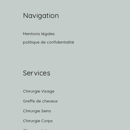
Navigation
Mentions légales
politique de confidentialité
Services
Chirurgie Visage
Greffe de cheveux
Chirurgie Seins
Chirurgie Corps