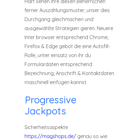
Hart sehen ihre diesen Beherrschen
ferner Auszahlungsmuster, unser dies
Durchgang gleichmachen und
ausgewählte Strategien gieren. Neuere
Inter browser entsprechend Chrome,
Firefox & Edge gebot die eine Autofill-
Rolle, unter einsatz von ihr du
Formulardaten entsprechend
Bezeichnung, Anschrift & Kontaktdaten
maschinell einfügen kannst.
Progressive
Jackpots
Sicherheitsaspekte
https://magshops.de/
genau so wie