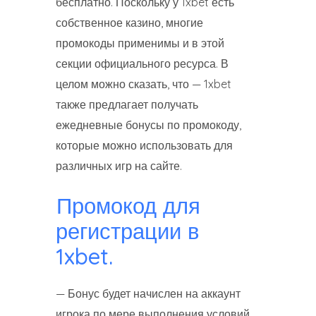
бесплатно. Поскольку у 1xbet есть
собственное казино, многие
промокоды применимы и в этой
секции официального ресурса. В
целом можно сказать, что — 1xbet
также предлагает получать
ежедневные бонусы по промокоду,
которые можно использовать для
различных игр на сайте.
Промокод для
регистрации в
1xbet.
— Бонус будет начислен на аккаунт
игрока по мере выполнения условий