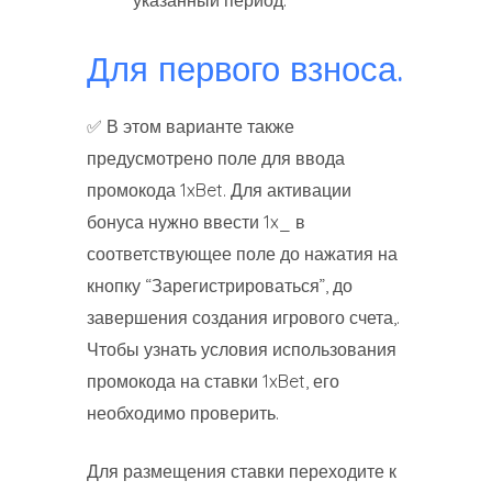
указанный период.
Для первого взноса.
✅ В этом варианте также
предусмотрено поле для ввода
промокода 1xBet. Для активации
бонуса нужно ввести 1x_ в
соответствующее поле до нажатия на
кнопку “Зарегистрироваться”, до
завершения создания игрового счета,.
Чтобы узнать условия использования
промокода на ставки 1xBet, его
необходимо проверить.
Для размещения ставки переходите к