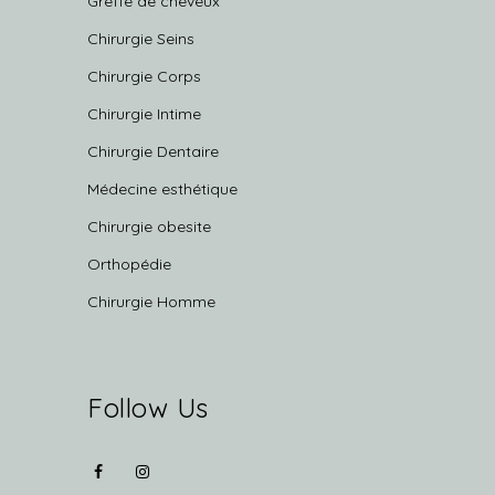
Greffe de cheveux
Chirurgie Seins
Chirurgie Corps
Chirurgie Intime
Chirurgie Dentaire
Médecine esthétique
Chirurgie obesite
Orthopédie
Chirurgie Homme
Follow Us