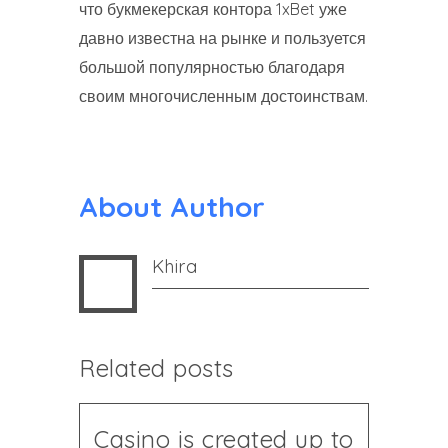
что букмекерская контора 1xBet уже
давно известна на рынке и пользуется
большой популярностью благодаря
своим многочисленным достоинствам.
About Author
Khira
Related posts
Casino is created up to