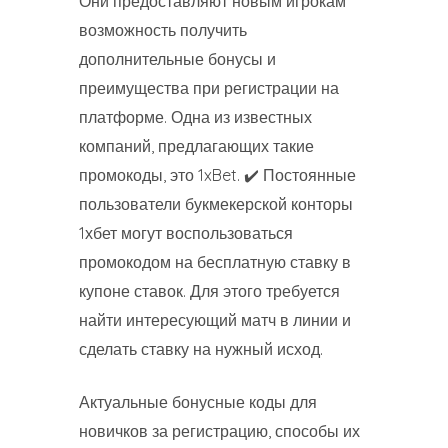
Они предоставляют новым игрокам
возможность получить
дополнительные бонусы и
преимущества при регистрации на
платформе. Одна из известных
компаний, предлагающих такие
промокоды, это 1xBet. ✔️ Постоянные
пользователи букмекерской конторы
1хбет могут воспользоваться
промокодом на бесплатную ставку в
купоне ставок. Для этого требуется
найти интересующий матч в линии и
сделать ставку на нужный исход.
Актуальные бонусные коды для
новичков за регистрацию, способы их