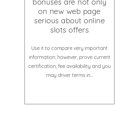
bonuses are not only
on new web page
serious about online
slots offers
Use it to compare very important
information, however, prove current
certification, fee availability and you
may driver terms in...