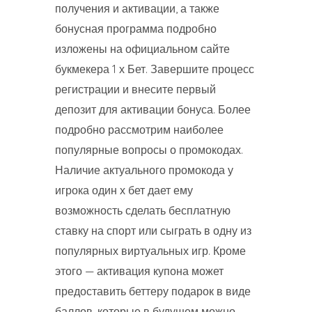
получения и активации, а также
бонусная программа подробно
изложены на официальном сайте
букмекера 1 х Бет. Завершите процесс
регистрации и внесите первый
депозит для активации бонуса. Более
подробно рассмотрим наиболее
популярные вопросы о промокодах.
Наличие актуального промокода у
игрока один х бет дает ему
возможность сделать бесплатную
ставку на спорт или сыграть в одну из
популярных виртуальных игр. Кроме
этого — активация купона может
предоставить беттеру подарок в виде
баллов, которые в будущем можно