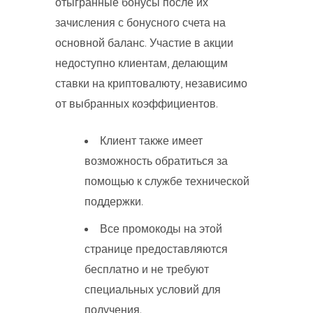
отыгранные бонусы после их
зачисления с бонусного счета на
основной баланс. Участие в акции
недоступно клиентам, делающим
ставки на криптовалюту, независимо
от выбранных коэффициентов.
Клиент также имеет
возможность обратиться за
помощью к службе технической
поддержки.
Все промокоды на этой
странице предоставляются
бесплатно и не требуют
специальных условий для
получения.