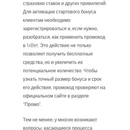
страховки ставок и других привилегий.
Для активации стартового бонуса
клиентам необходимо
зарегистрироваться и, если нужно,
разобраться, как применить промокод
в 1xBet. Это действие не только
позволяет получить бесплатные
средства, но и увеличить их
потенциальное количество. Чтобы
узнать точный размер бонуса и срок
его действия, промокод проверяют на
официальном сайте в разделе
“Промо”.
Тем не менее, у многих возникают
вопросы, касающиеся процесса