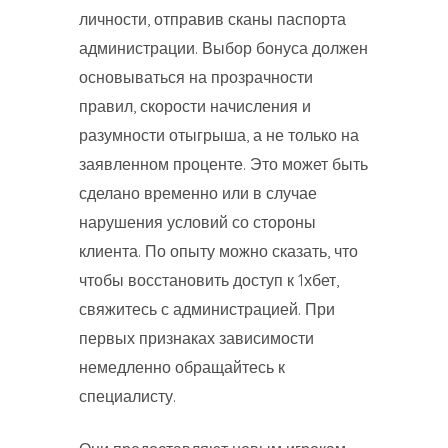
личности, отправив сканы паспорта
администрации. Выбор бонуса должен
основываться на прозрачности
правил, скорости начисления и
разумности отыгрыша, а не только на
заявленном проценте. Это может быть
сделано временно или в случае
нарушения условий со стороны
клиента. По опыту можно сказать, что
чтобы восстановить доступ к 1хбет,
свяжитесь с администрацией. При
первых признаках зависимости
немедленно обращайтесь к
специалисту.