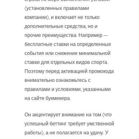
(установленных правилами
компании), и включает не только
дополнительные средства, но и
прочие преимущества. Например —
бесплатные ставки на определенные
события или снижение минимальной
ставки для отдельных видов спорта.
Поэтому перед активацией промокода
внимательно ознакомьтесь с
правилами и условиями, указанными
на сайте букмекера.
Он акцентирует внимание на том (что
успешный беттинг требует умственной
работы), а не полагается на удачу. У