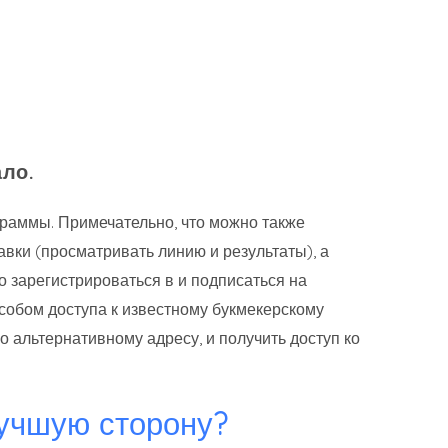
ло.
раммы. Примечательно, что можно также
авки (просматривать линию и результаты), а
о зарегистрироваться в и подписаться на
собом доступа к известному букмекерскому
о альтернативному адресу, и получить доступ ко
лучшую сторону?