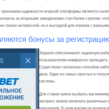
ым признаком надежности игорной платформы является нали
 контроль за игорными заведениями стал более строгим, что
н не только интересной, но и выгодной для игроков с разны
ляются бонусы за регистрацию
Зеркало обеспечивает надежную рабо
пользователям комфортно проводить в
Существуют несколько способов найт
день. Один из самых простых и попул
системы.
Для ставки нужно выбрать как миниму
экспресс можно включать различные в
показатели. В этом контексте полная 