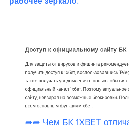
рабочее зеркало.
Доступ к официальному сайту БК 
Для защиты от вирусов и фишинга рекомендует
получить доступ к 1хбет, воспользовавшись Tel
также получать уведомления о новых событиях и
официальный канал 1хбет.
Поэтому актуальное 
сайту, невзирая на возможные блокировки. Поль
всем основным функциям хбет.
➦➦ Чем БК 1XBET отлича