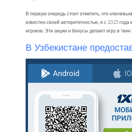
В первую очередь стоит отметить, что ключев
известен своей авторитетностью, и с 2023 года
игроков. Эти акции и бонусы делают игру в 1ви
В Узбекистане предостав