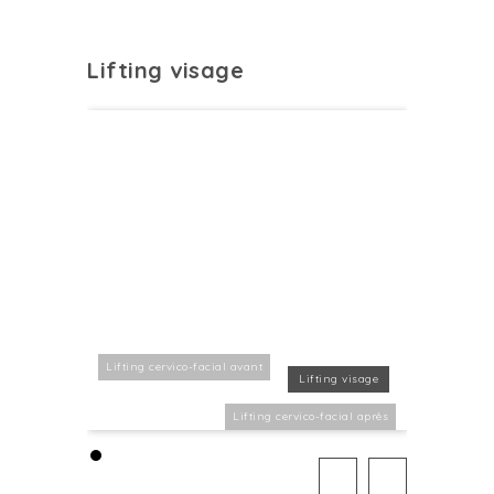
Lifting visage
Lifting cervico-facial avant
Lifting visage
Lifting cervico-facial après