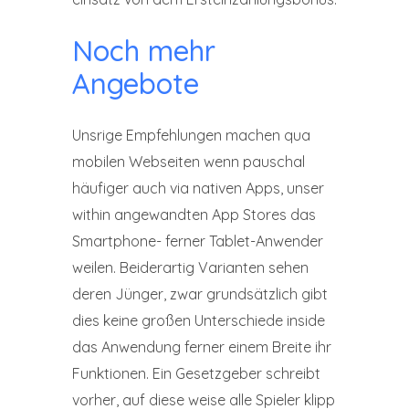
Noch mehr
Angebote
Unsrige Empfehlungen machen qua
mobilen Webseiten wenn pauschal
häufiger auch via nativen Apps, unser
within angewandten App Stores das
Smartphone- ferner Tablet-Anwender
weilen. Beiderartig Varianten sehen
deren Jünger, zwar grundsätzlich gibt
dies keine großen Unterschiede inside
das Anwendung ferner einem Breite ihr
Funktionen. Ein Gesetzgeber schreibt
vorher, auf diese weise alle Spieler klipp