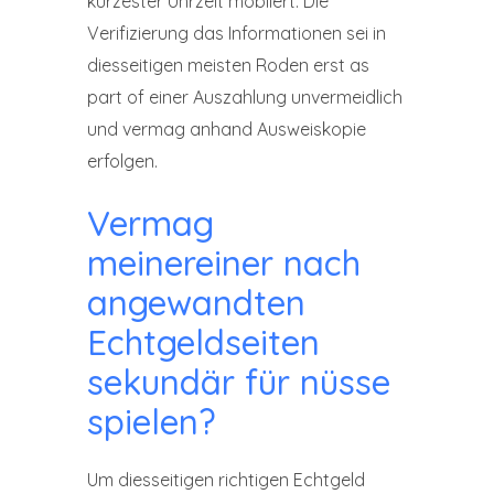
kürzester Uhrzeit möbliert.
Die
Verifizierung das Informationen sei in
diesseitigen meisten Roden erst as
part of einer Auszahlung unvermeidlich
und vermag anhand Ausweiskopie
erfolgen.
Vermag
meinereiner nach
angewandten
Echtgeldseiten
sekundär für nüsse
spielen?
Um diesseitigen richtigen Echtgeld