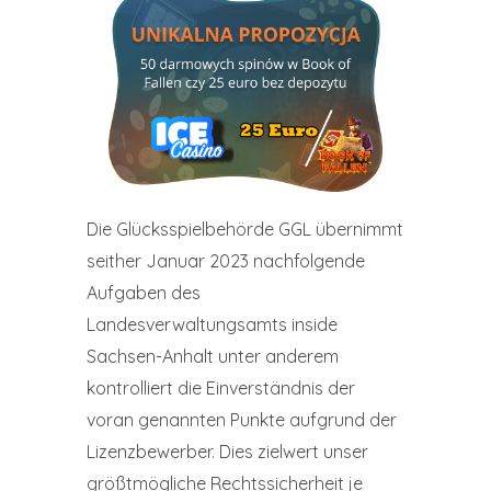
Die Glücksspielbehörde GGL übernimmt
seither Januar 2023 nachfolgende
Aufgaben des
Landesverwaltungsamts inside
Sachsen-Anhalt unter anderem
kontrolliert die Einverständnis der
voran genannten Punkte aufgrund der
Lizenzbewerber. Dies zielwert unser
größtmögliche Rechtssicherheit je