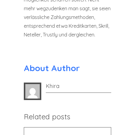
mehr wegzudenken man sagt, sie seien
verlässliche Zahlungsmethoden,
entsprechend etwa Kreditkarten, Skrill,
Neteller, Trustly und dergleichen.
About Author
Khira
Related posts