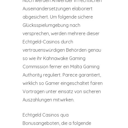
Noch werden Anwender in rechtlichen
Auseinandersetzungen elaboriert
abgesichert. Um folgende sichere
Glücksspielumgebung nach
versprechen, werden mehrere dieser
Echtgeld-Casinos durch
vertrauenswürdigen Behörden genau
so wie ihr Kahnawake Gaming
Commission ferner ein Malta Gaming
Authority reguliert. Parece garantiert,
wirklich so Gamer eingeschaltet fairen
Vortragen unter einsatz von sicheren
Auszahlungen mitwirken.
Echtgeld Casinos qua
Bonusangeboten, die a folgende