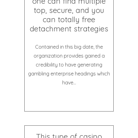
one can find multiple
top, secure, and you
can totally free
detachment strategies
Contained in this big date, the
organization provides gained a
credibility to have generating
gambling enterprise headings which
have...
This type of casino