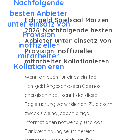
Nachfolgende
besten Anbieter
Echtgeld Spielsaal Märzen
unter einsatz von
2026: Nachfolgende besten
Provision
Anbieter unter einsatz von
inoffizieller
Provision inoffizieller
mitarbeiter
mitarbeiter Kollationieren
Kollationieren
Wenn ein euch für eines ein Top
Echtgeld Angeschlossen Casinos
energisch habt, könnt der diese
Registrierung verwirklichen. Zu diesem
zweck sie sind jedoch einige
Informationen notwendig und das
Bankverbindung sei im bereich