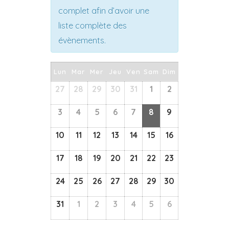
complet afin d’avoir une
liste complète des
évènements.
Calendrier
Lun
Mar
Mer
Jeu
Ven
Sam
Dim
de
27
28
29
30
31
1
2
Calendrier
Évènements
de
3
4
5
6
7
8
9
Évènements
10
11
12
13
14
15
16
17
18
19
20
21
22
23
24
25
26
27
28
29
30
31
1
2
3
4
5
6