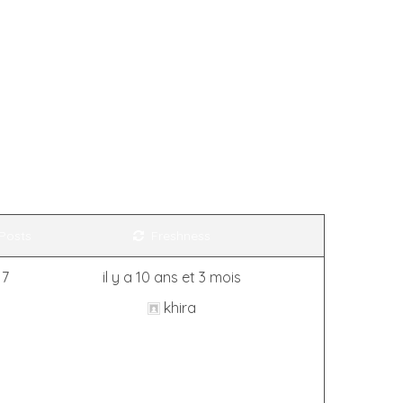
Posts
Freshness
7
il y a 10 ans et 3 mois
khira