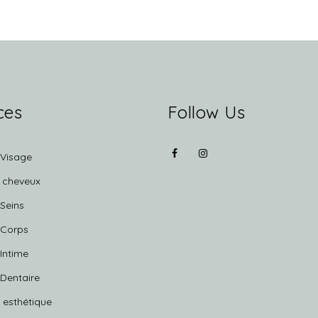
ces
Follow Us
 Visage
e cheveux
 Seins
 Corps
 Intime
 Dentaire
 esthétique