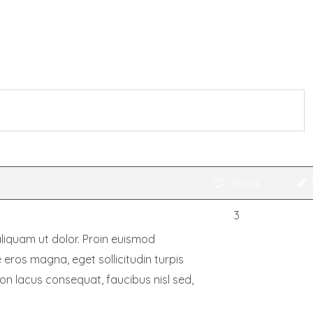
Topics
3
aliquam ut dolor. Proin euismod
ros magna, eget sollicitudin turpis
e non lacus consequat, faucibus nisl sed,