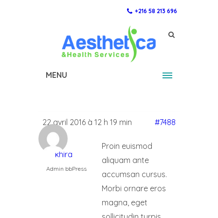
+216 58 213 696
MENU
22 avril 2016 à 12 h 19 min
#7488
Proin euismod
khira
aliquam ante
Admin bbPress
accumsan cursus.
Morbi ornare eros
magna, eget
sollicitudin turpis