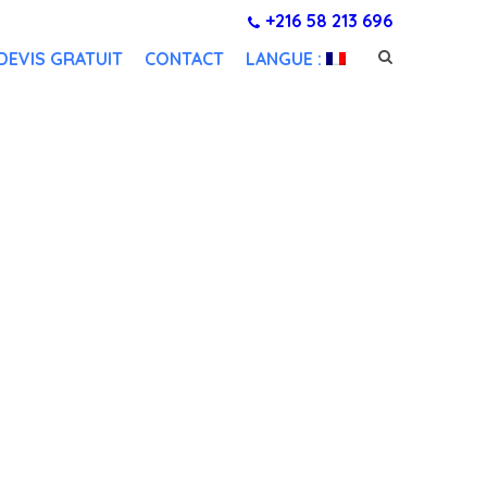
+216 58 213 696
DEVIS GRATUIT
CONTACT
LANGUE :