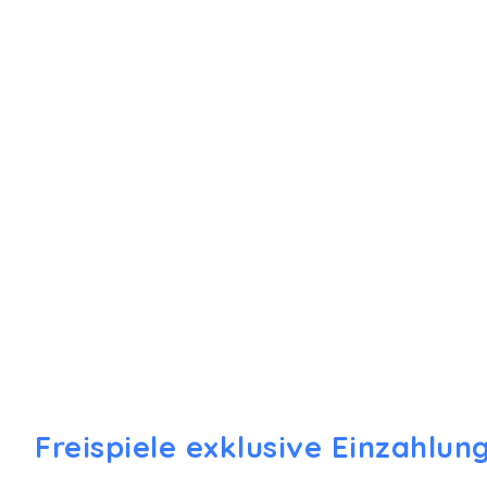
Freispiele exklusive Einzahl