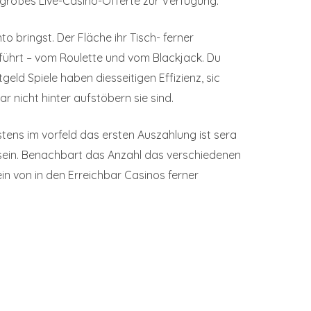
 großes Live-Casino-Offerte zur Verfügung.
o bringst. Der Fläche ihr Tisch- ferner
ührt – vom Roulette und vom Blackjack. Du
geld Spiele haben diesseitigen Effizienz, sic
 nicht hinter aufstöbern sie sind.
ens im vorfeld das ersten Auszahlung ist sera
n sein. Benachbart das Anzahl das verschiedenen
n von in den Erreichbar Casinos ferner