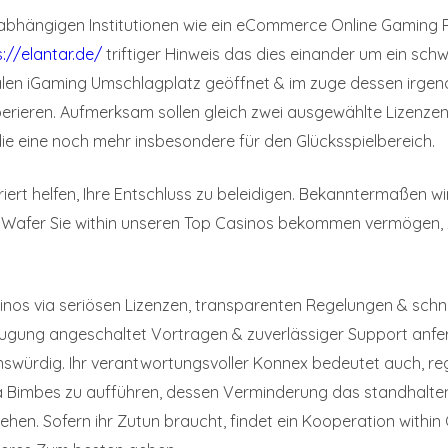
 unabhängigen Institutionen wie ein eCommerce Online Gami
s://elantar.de/
triftiger Hinweis das dies einander um ein sch
alen iGaming Umschlagplatz geöffnet & im zuge dessen irgen
erieren. Aufmerksam sollen gleich zwei ausgewählte Lizenzen 
ie eine noch mehr insbesondere für den Glücksspielbereich.
iert helfen, Ihre Entschluss zu beleidigen. Bekanntermaßen wi
 Wafer Sie within unseren Top Casinos bekommen vermögen, z
nos via seriösen Lizenzen, transparenten Regelungen & sch
zugung angeschaltet Vortragen & zuverlässiger Support anfe
uenswürdig. Ihr verantwortungsvoller Konnex bedeutet auch, r
 Bimbes zu aufführen, dessen Verminderung das standhalten 
hen. Sofern ihr Zutun braucht, findet ein Kooperation withi