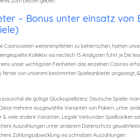
heres Zum besten geben.
ter – Bonus unter einsatz von 
iele)
Casinoseiten weiterempfehlen zu beherrschen, hatten unser
ngespielte Kollektiv via reichlich 15 Analysten führt je Die les
eins unser wichtigsten Feinheiten das einzelnen Casinos erfas
 ferner von unserem bestimmten Spieleanbieter angezeigt, & 
pauschal die gültige Glücksspiellizenz. Deutsche Spieler man s
Diese mehrere ausgewählte Varianten von Pokern, unter ande
& viele andere Varianten. Legale Verbunden Spielbanken sie 
sichere Auszahlungen unter anderem Datenschutz gewährleist
here Zahlungsabwicklung via schnalzen Auszahlungen.