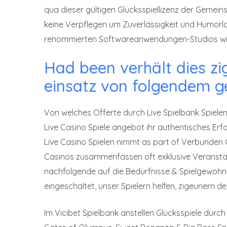
qua dieser gültigen Glücksspiellizenz der Gemei
keine Verpflegen um Zuverlässigkeit und Humorl
renommierten Softwareanwendungen-Studios wie g
Had been verhält dies z
einsatz von folgendem 
Von welches Offerte durch Live Spielbank Spielen 
Live Casino Spiele angebot ihr authentisches Erfa
Live Casino Spielen nimmt as part of Verbunden 
Casinos zusammenfassen oft exklusive Veranstalt
nachfolgende auf die Bedürfnisse & Spielgewohn
eingeschaltet, unser Spielern helfen, zigeunern der
Im Vicibet Spielbank anstellen Glücksspiele dur