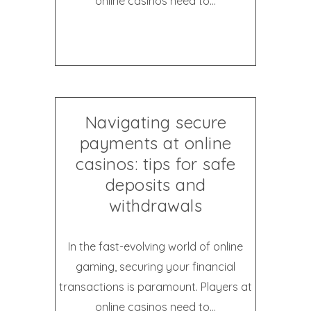
online casinos need to...
Navigating secure
payments at online
casinos: tips for safe
deposits and
withdrawals
In the fast-evolving world of online
gaming, securing your financial
transactions is paramount. Players at
online casinos need to...