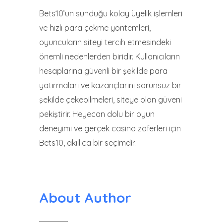
Bets10’un sunduğu kolay üyelik işlemleri
ve hızlı para çekme yöntemleri,
oyuncuların siteyi tercih etmesindeki
önemli nedenlerden biridir. Kullanıcıların
hesaplarına güvenli bir şekilde para
yatırmaları ve kazançlarını sorunsuz bir
şekilde çekebilmeleri, siteye olan güveni
pekiştirir. Heyecan dolu bir oyun
deneyimi ve gerçek casino zaferleri için
Bets10, akıllıca bir seçimdir.
About Author