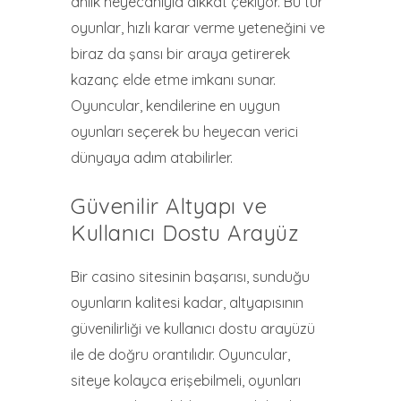
anlık heyecanıyla dikkat çekiyor. Bu tür
oyunlar, hızlı karar verme yeteneğini ve
biraz da şansı bir araya getirerek
kazanç elde etme imkanı sunar.
Oyuncular, kendilerine en uygun
oyunları seçerek bu heyecan verici
dünyaya adım atabilirler.
Güvenilir Altyapı ve
Kullanıcı Dostu Arayüz
Bir casino sitesinin başarısı, sunduğu
oyunların kalitesi kadar, altyapısının
güvenilirliği ve kullanıcı dostu arayüzü
ile de doğru orantılıdır. Oyuncular,
siteye kolayca erişebilmeli, oyunları