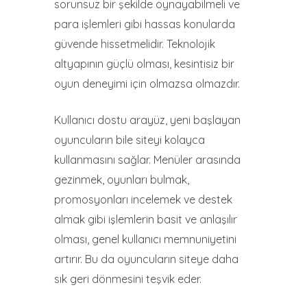
sorunsuz bir şekilde oynayabilmeli ve
para işlemleri gibi hassas konularda
güvende hissetmelidir. Teknolojik
altyapının güçlü olması, kesintisiz bir
oyun deneyimi için olmazsa olmazdır.
Kullanıcı dostu arayüz, yeni başlayan
oyuncuların bile siteyi kolayca
kullanmasını sağlar. Menüler arasında
gezinmek, oyunları bulmak,
promosyonları incelemek ve destek
almak gibi işlemlerin basit ve anlaşılır
olması, genel kullanıcı memnuniyetini
artırır. Bu da oyuncuların siteye daha
sık geri dönmesini teşvik eder.