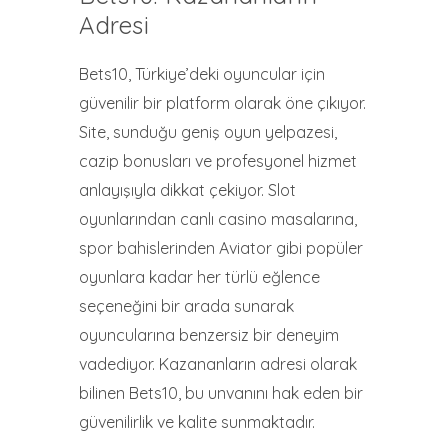
Adresi
Bets10, Türkiye’deki oyuncular için
güvenilir bir platform olarak öne çıkıyor.
Site, sunduğu geniş oyun yelpazesi,
cazip bonusları ve profesyonel hizmet
anlayışıyla dikkat çekiyor. Slot
oyunlarından canlı casino masalarına,
spor bahislerinden Aviator gibi popüler
oyunlara kadar her türlü eğlence
seçeneğini bir arada sunarak
oyuncularına benzersiz bir deneyim
vadediyor. Kazananların adresi olarak
bilinen Bets10, bu unvanını hak eden bir
güvenilirlik ve kalite sunmaktadır.