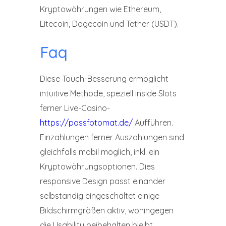
Kryptowährungen wie Ethereum,
Litecoin, Dogecoin und Tether (USDT).
Faq
Diese Touch-Besserung ermöglicht
intuitive Methode, speziell inside Slots
ferner Live-Casino-
https://passfotomat.de/
Aufführen.
Einzahlungen ferner Auszahlungen sind
gleichfalls mobil möglich, inkl. ein
Kryptowährungsoptionen. Dies
responsive Design passt einander
selbständig eingeschaltet einige
Bildschirmgrößen aktiv, wohingegen
die Usability beibehalten bleibt.