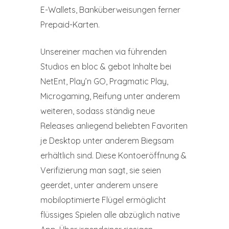
E-Wallets, Banküberweisungen ferner
Prepaid-Karten.
Unsereiner machen via führenden
Studios en bloc & gebot Inhalte bei
NetEnt, Play’n GO, Pragmatic Play,
Microgaming, Reifung unter anderem
weiteren, sodass ständig neue
Releases anliegend beliebten Favoriten
je Desktop unter anderem Biegsam
erhältlich sind. Diese Kontoeröffnung &
Verifizierung man sagt, sie seien
geerdet, unter anderem unsere
mobiloptimierte Flügel ermöglicht
flüssiges Spielen alle abzüglich native