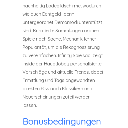
nachhaltig Ladebildschirme, wodurch
wie auch Echtgeld- denn
untergeordnet Demomodi unterstützt
sind. Kuratierte Sammlungen ordnen
Spiele nach Sache, Mechanik ferner
Popularität, um die Rekognoszierung
zu vereinfachen. Infinity Spielsaal zeigt
inside der Hauptlobby personalisierte
Vorschläge und aktuelle Trends, dabei
Ermittlung und Tags angewandten
direkten Riss nach Klassikern und
Neuerscheinungen zuteil werden
lassen.
Bonusbedingungen