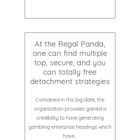
At the Regal Panda,
one can find multiple
top, secure, and you
can totally free
detachment strategies
Contained in this big date, the
organization provides gained a
credibility to have generating
gambling enterprise headings which
have...