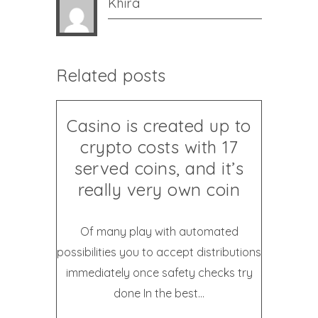
Khira
Related posts
Casino is created up to
crypto costs with 17
served coins, and it’s
really very own coin
Of many play with automated
possibilities you to accept distributions
immediately once safety checks try
done In the best...