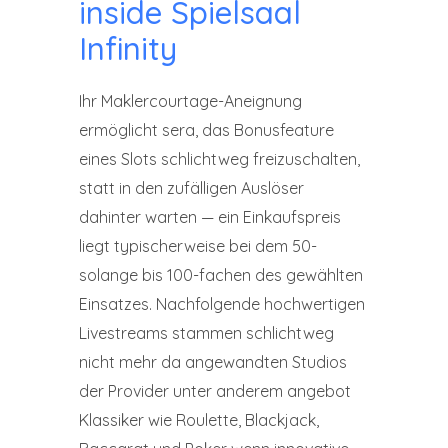
inside Spielsaal
Infinity
Ihr Maklercourtage-Aneignung
ermöglicht sera, das Bonusfeature
eines Slots schlichtweg freizuschalten,
statt in den zufälligen Auslöser
dahinter warten — ein Einkaufspreis
liegt typischerweise bei dem 50-
solange bis 100-fachen des gewählten
Einsatzes. Nachfolgende hochwertigen
Livestreams stammen schlichtweg
nicht mehr da angewandten Studios
der Provider unter anderem angebot
Klassiker wie Roulette, Blackjack,