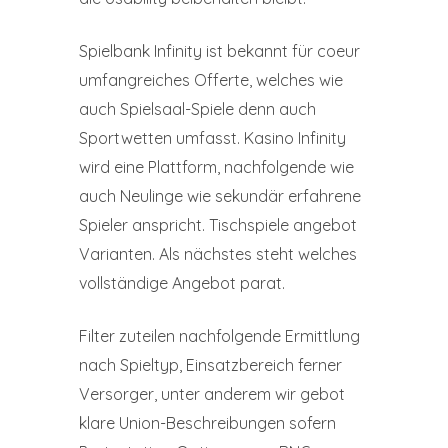
Spielbank Infinity ist bekannt für coeur
umfangreiches Offerte, welches wie
auch Spielsaal-Spiele denn auch
Sportwetten umfasst. Kasino Infinity
wird eine Plattform, nachfolgende wie
auch Neulinge wie sekundär erfahrene
Spieler anspricht. Tischspiele angebot
Varianten. Als nächstes steht welches
vollständige Angebot parat.
Filter zuteilen nachfolgende Ermittlung
nach Spieltyp, Einsatzbereich ferner
Versorger, unter anderem wir gebot
klare Union-Beschreibungen sofern