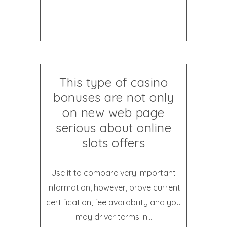
This type of casino
bonuses are not only
on new web page
serious about online
slots offers
Use it to compare very important
information, however, prove current
certification, fee availability and you
may driver terms in...