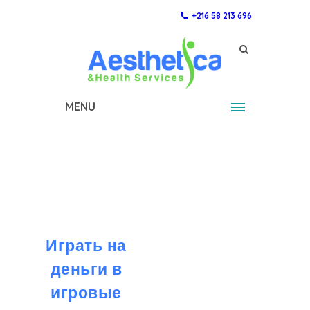
+216 58 213 696
MENU
Играть на
деньги в
игровые