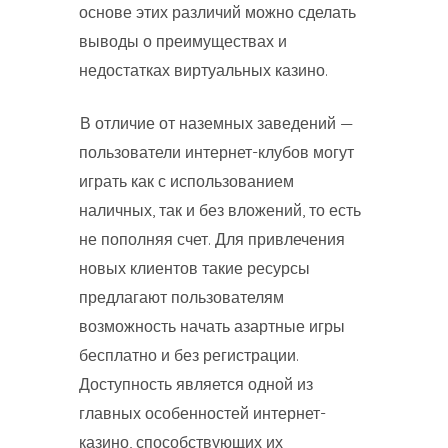
основе этих различий можно сделать
выводы о преимуществах и
недостатках виртуальных казино.
В отличие от наземных заведений —
пользователи интернет-клубов могут
играть как с использованием
наличных, так и без вложений, то есть
не пополняя счет. Для привлечения
новых клиентов такие ресурсы
предлагают пользователям
возможность начать азартные игры
бесплатно и без регистрации.
Доступность является одной из
главных особенностей интернет-
казино, способствующих их