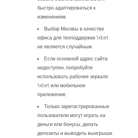
быстро адаптироваться к
изменениям.
Выбор Москвы в качестве
офиса для техподдержки 1xbet
не является случайным.
Если основной адрес сайта
недоступен, попробуйте
использовать рабочее зеркало
1xbet или мобильное
приложение.
Только зарегистрированные
пользователи могут играть на
деньги или бонусы, делать
депозиты и выводить выигрыши.