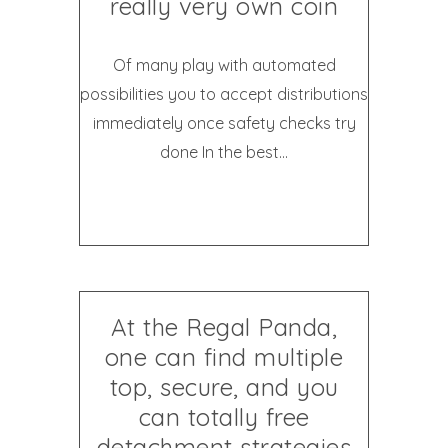
really very own coin
Of many play with automated
possibilities you to accept distributions
immediately once safety checks try
done In the best...
At the Regal Panda,
one can find multiple
top, secure, and you
can totally free
detachment strategies