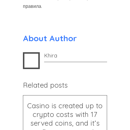
правила.
About Author
Khira
Related posts
Casino is created up to
crypto costs with 17
served coins, and it’s