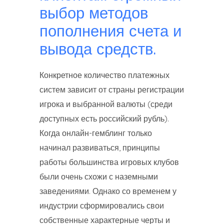
выбор методов
пополнения счета и
вывода средств.
Конкретное количество платежных
систем зависит от страны регистрации
игрока и выбранной валюты (среди
доступных есть российский рубль).
Когда онлайн-гемблинг только
начинал развиваться, принципы
работы большинства игровых клубов
были очень схожи с наземными
заведениями. Однако со временем у
индустрии сформировались свои
собственные характерные черты и