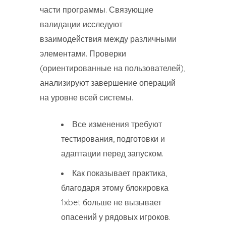
части программы. Связующие
валидации исследуют
взаимодействия между различными
элементами. Проверки
(ориентированные на пользователей),
анализируют завершение операций
на уровне всей системы.
Все изменения требуют
тестирования, подготовки и
адаптации перед запуском.
Как показывает практика,
благодаря этому блокировка
1xbet больше не вызывает
опасений у рядовых игроков.