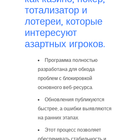
тотализатор и
лотереи, которые
интересуют
азартных игроков.
Программа полностью
разработана для обхода
проблем с блокировкой
основного веб-ресурса.
Обновления публикуются
быстрее, а ошибки выявляются
на ранних этапах.
Этот процесс позволяет
обеспечивать стабильность и