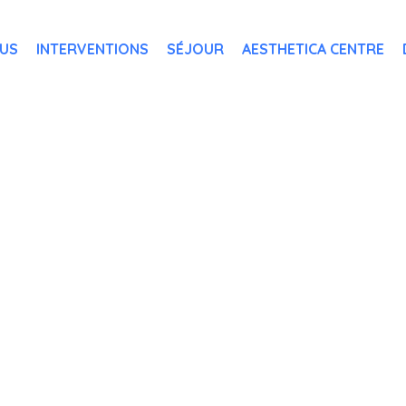
OUS
INTERVENTIONS
SÉJOUR
AESTHETICA CENTRE