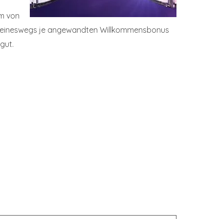
um von
rmal keineswegs je angewandten Willkommensbonus
gut.