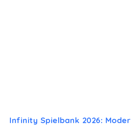
Infinity Spielbank 2026: Mode