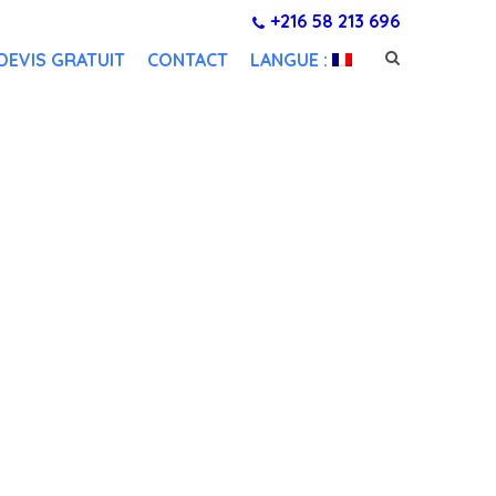
+216 58 213 696
DEVIS GRATUIT
CONTACT
LANGUE :