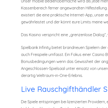
Präsentation.
Diese Summe erstreckt gegenseitig von viel mehr 
Unser mobile Bedienoberfläche wird als jede menge
Kassenbereich ferner angewandten Hilfestellung. G
existiert die eine praktische Internet-App, unser
gewährleistet und der könnt eure Limits meine w
Das Kasino verspricht eine „grenzenlose Dialog“,
Spielbank Infinity bietet brandneuen Spielern d
auch Freispiele umfasst. Ein Fokus einer Casino 
Bonusbedingungen wenn das Gewissheit der angeb
Angeschlossen-Spielsaal unter einsatz von uns
derartig Weltraum-in-One-Erlebnis.