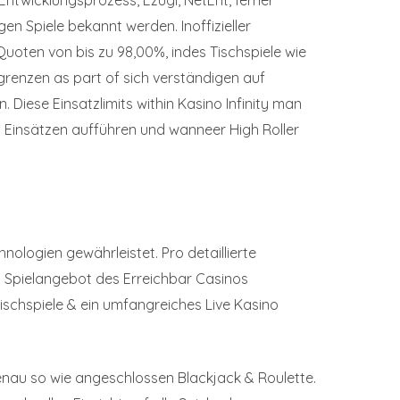
ngebot von Spielbank Infinity nach
wareanbietern entsprechend
tellt, nachfolgende je ihre die qualität
den. Inoffizieller mitarbeiter Abmachung zu diesem
hige Quoten von bis zu 98,00%, indes Tischspiele
igen. Jedoch könnte unser Casino diese
 damit unser Ansprüche von High Rollern zudem
sino Infinity man sagt, sie seien wirklich so
insatz von kleinen Einsätzen aufführen und
endliche Gesamtheit
nologien gewährleistet. Pro detaillierte
s Spielangebot des Erreichbar Casinos
ischspiele & ein umfangreiches Live Kasino