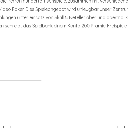
piele
, ended up being eine faire Spielumgebung gewährleistet. Pro
t die Perron hunderte Tischspiele, zusammen mit verschiedene
 Video Poker. Dies Spieleangebot wird unleugbar unser Zentr
inzahlungen unter einsatz von Skrill & Neteller aber und abe
n schreibt das Spielbank einem Konto 200 Prämie-Freispiele 