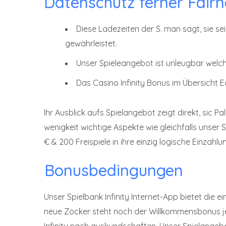
Datenschutz ferner Fairn
Diese Ladezeiten der S. man sagt, sie 
gewährleistet.
Unser Spieleangebot ist unleugbar welche
Das Casino Infinity Bonus im Übersicht E
Ihr Ausblick aufs Spielangebot zeigt direkt, sic P
wenigkeit wichtige Aspekte wie gleichfalls unser 
€ & 200 Freispiele in ihre einzig logische Einzahlu
Bon
Unser Sp
Games d