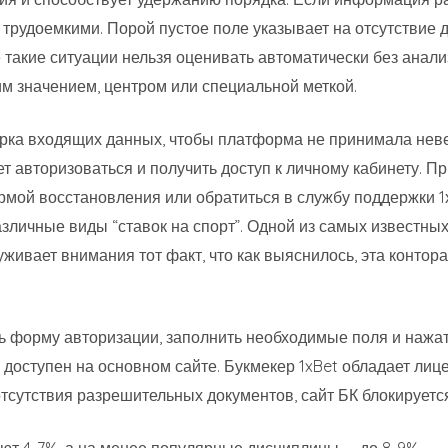
трудоемкими. Порой пустое поле указывает на отсутствие д
 такие ситуации нельзя оценивать автоматически без анали
им значением, центром или специальной меткой.
ерка входящих данных, чтобы платформа не принимала нев
т авторизоваться и получить доступ к личному кабинету. 
рмой восстановления или обратиться в службу поддержки 
зличные виды “ставок на спорт”. Одной из самых известных
уживает внимания тот факт, что как выяснилось, эта контора
ть форму авторизации, заполнить необходимые поля и нажат
 доступен на основном сайте. Букмекер 1xBet обладает лиц
 отсутствия разрешительных документов, сайт БК блокируетс