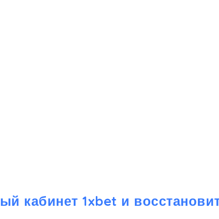
ый кабинет 1xbet и восстанови