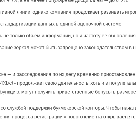
ют 4-7%, а на менее популярные дисциплины — до 8-9%.
тивной линии, однако компания продолжает развивать игро
стандартизации данных в единой оценочной системе.
не только объем информации, но и частоту ее обновления
ование зеркал может быть запрещено законодательством в н
ке — и расследования по их делу временно приостановлен
 «1Xbet» продолжает свою деятельность, хоть и в полулегал
 функцию, могут получить приветственные бонусы в размере
 со службой поддержки букмекерской конторы. Чтобы начат
ния процесса регистрации у нового клиента открывается с