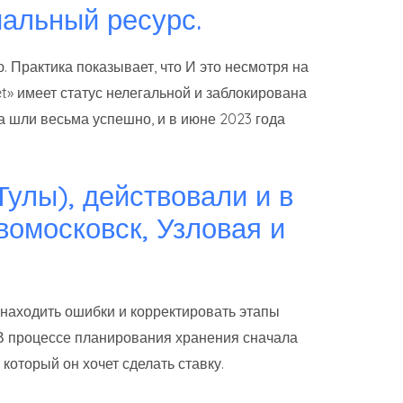
иальный ресурс.
 Практика показывает, что И это несмотря на
t» имеет статус нелегальной и заблокирована
а шли весьма успешно, и в июне 2023 года
Тулы), действовали и в
вомосковск, Узловая и
 находить ошибки и корректировать этапы
 В процессе планирования хранения сначала
который он хочет сделать ставку.