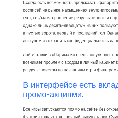
Всегда есть возможность предсказать фаворита,
росписей на рынке, насыщенная внутриигровыми
счет, сет/матч, сравнение результативности па
однако лишь десять-двадцать% из них пользуют
в пустые ворота, первый и последний гол. Одн
доступом и сохранить конфиденциальность дан
Лайв-ставки в «Париматч» очень популярны, по
возникает проблем с входом в личный кабинет 
раздел с поиском по названиям игр и фильтрам
В интерфейсе есть вкла
промо-акциями.
Все игры запускаются прямо на сайте без откры
функция кэшаута, досрочный выкуп ставки. Сум