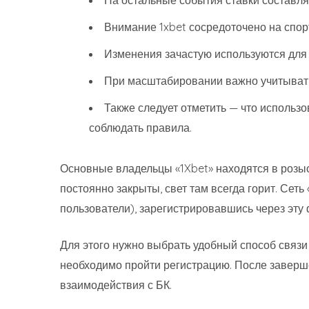
На остальные события ставки составля
Внимание 1xbet сосредоточено на спор
Изменения зачастую используются для 
При масштабировании важно учитывать 
Также следует отметить — что использ
соблюдать правила.
Основные владельцы «1Xbet» находятся в розыс
постоянно закрыты, свет там всегда горит. Сеть
пользователи), зарегистрировавшись через эту
Для этого нужно выбрать удобный способ связи
необходимо пройти регистрацию. После заверше
взаимодействия с БК.