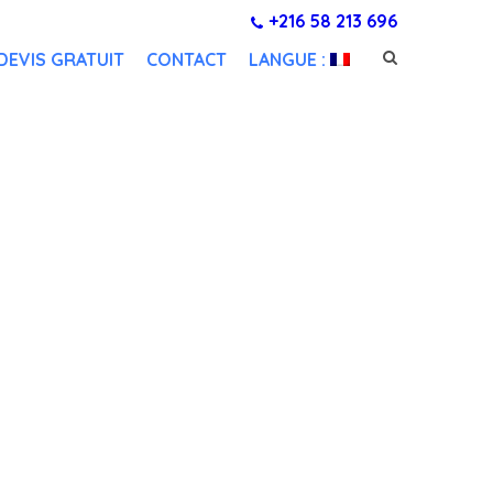
+216 58 213 696
DEVIS GRATUIT
CONTACT
LANGUE :