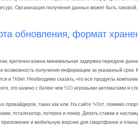
есурс. Организация получения данных может быть таковой,
ота обновления, формат хране
ни, критично важна минимальная задержка передачи данн
 и возможность получения информации за указанный срок.
ся и 1Хбет. Необходимо сказать, что все продукты компани
его, это казино с более чем 500 игровыми автоматами и сл
 провайдеров, таких как или. На сайте 1xBet, помимо спор
ами, тотализатор, лотереи и покер. Делать ставки и насла
уя приложение и мобильную версию для смартфонов и планш