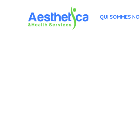
QUI SOMMES N