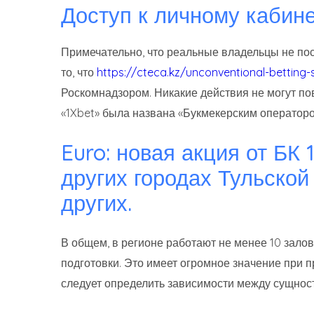
Доступ к личному кабине
Примечательно, что реальные владельцы не пост
то, что
https://cteca.kz/unconventional-betting-
Роскомнадзором. Никакие действия не могут пов
«1Xbet» была названа «Букмекерским операторо
Euro: новая акция от БК
других городах Тульской
других.
В общем, в регионе работают не менее 10 зало
подготовки. Это имеет огромное значение при 
следует определить зависимости между сущностя