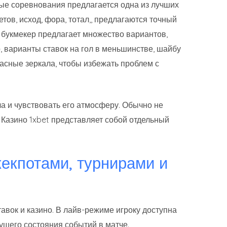
пные соревнования предлагается одна из лучших
ов, исход, фора, тотал,, предлагаются точный
А букмекер предлагает множество вариантов,
 варианты ставок на гол в меньшинстве, шайбу
асные зеркала, чтобы избежать проблем с
а и чувствовать его атмосферу. Обычно не
 Казино 1xbet представляет собой отдельный
екпотами, турнирами и
тавок и казино. В лайв-режиме игроку доступна
ущего состояния событий в матче.