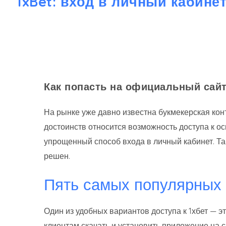
1xBet: вход в личный кабинет
Как попасть на официальный сайт
На рынке уже давно известна букмекерская кон
достоинств относится возможность доступа к о
упрощенный способ входа в личный кабинет.
Та
решен.
Пять самых популярных и
Один из удобных вариантов доступа к 1хбет — э
клиентам скачать и установить приложение на 