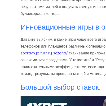
результатами матчей и получать свежую инфор
букмекерская контора.
Инновационные игры в он
Давайте выясним, в какие игры чаще всего играю
телефонов или планшетов различных операцион
sportivnye-turniry-sezona/
скачивание приложен
ознакомиться с разделами “Статистика” и “Резу
привлекательными коэффициентами, если тщате
команд, результаты прошлых матчей и мотивац
Большой выбор ставок.