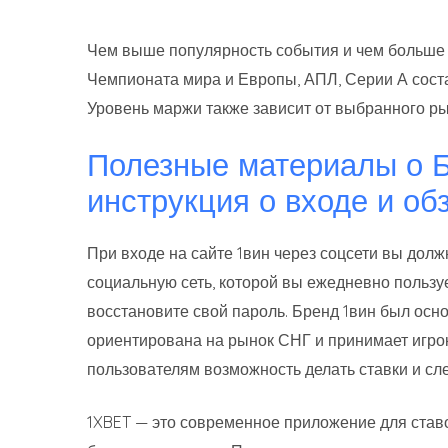
Чем выше популярность события и чем больше 
Чемпионата мира и Европы, АПЛ, Серии А состав
Уровень маржи также зависит от выбранного рын
Полезные материалы о Б
инструкция о входе и об
При входе на сайте 1вин через соцсети вы дол
социальную сеть, которой вы ежедневно пользует
восстановите свой пароль. Бренд 1вин был осно
ориентирована на рынок СНГ и принимает игроко
пользователям возможность делать ставки и сле
1XBET — это современное приложение для став