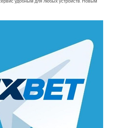
т сервис удобным для любых устройств. Новым