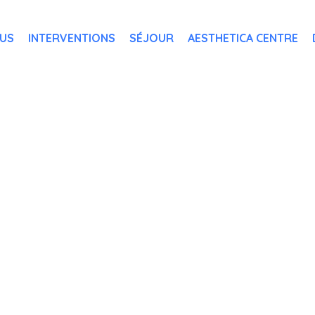
OUS
INTERVENTIONS
SÉJOUR
AESTHETICA CENTRE