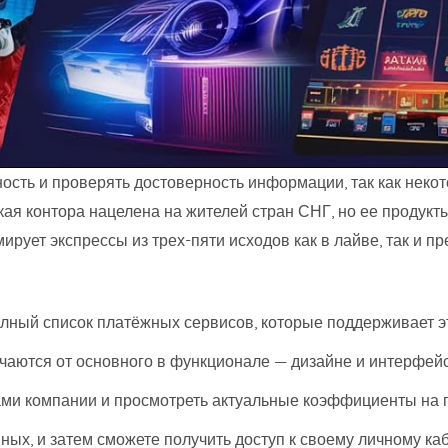
ность и проверять достоверность информации, так как нек
ая контора нацелена на жителей стран СНГ, но ее продукт
ирует экспрессы из трех-пяти исходов как в лайве, так и 
лный список платёжных сервисов, которые поддерживает э
чаются от основного в функционале — дизайне и интерфейс
ами компании и просмотреть актуальные коэффициенты на 
ых, и затем сможете получить доступ к своему личному каб