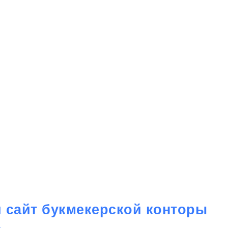
 сайт букмекерской конторы