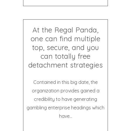
At the Regal Panda,
one can find multiple
top, secure, and you
can totally free
detachment strategies
Contained in this big date, the
organization provides gained a
credibility to have generating
gambling enterprise headings which
have...