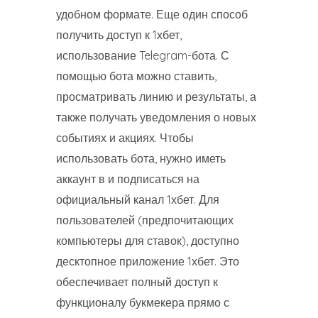
удобном формате. Еще один способ
получить доступ к 1хбет,
использование Telegram-бота. С
помощью бота можно ставить,
просматривать линию и результаты, а
также получать уведомления о новых
событиях и акциях. Чтобы
использовать бота, нужно иметь
аккаунт в и подписаться на
официальный канал 1хбет. Для
пользователей (предпочитающих
компьютеры для ставок), доступно
десктопное приложение 1хбет. Это
обеспечивает полный доступ к
функционалу букмекера прямо с