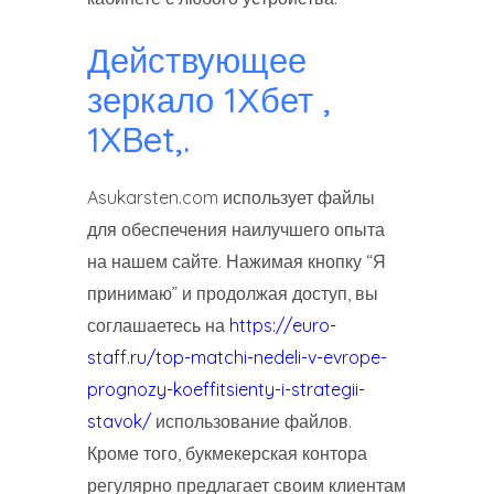
Действующее
зеркало 1Хбет ,
1XBet,.
Asukarsten.com использует файлы
для обеспечения наилучшего опыта
на нашем сайте. Нажимая кнопку “Я
принимаю” и продолжая доступ, вы
соглашаетесь на
https://euro-
staff.ru/top-matchi-nedeli-v-evrope-
prognozy-koeffitsienty-i-strategii-
stavok/
использование файлов.
Кроме того, букмекерская контора
регулярно предлагает своим клиентам