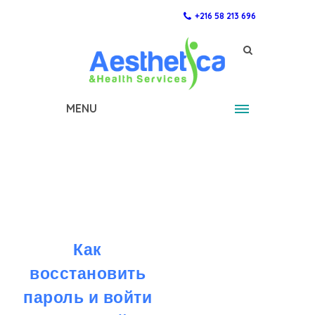
+216 58 213 696
MENU
Как
восстановить
пароль и войти