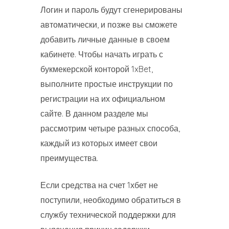
Логин и пароль будут сгенерированы
автоматически, и позже вы сможете
добавить личные данные в своем
кабинете. Чтобы начать играть с
букмекерской конторой 1xBet,
выполните простые инструкции по
регистрации на их официальном
сайте. В данном разделе мы
рассмотрим четыре разных способа,
каждый из которых имеет свои
преимущества.
Если средства на счет 1хбет не
поступили, необходимо обратиться в
службу технической поддержки для