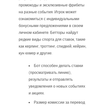
промокоды и эксклюзивные фрибеты
на разные события. Игрок может
ознакомиться с индивидуальными
бонусными предложениями в своем
личном кабинете. Бетторы найдут
редкие виды спорта для ставок, такие
как керлинг, троттинг, спидвей, кейрин,
кун кхмер и другие.
Бот способен делать ставки
(просматривать линию),
результаты и отправлять
уведомления о новых событиях
и акциях.
Размер комиссии за перевод