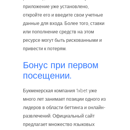
приложение уже установлено,
откройте его и введите свои учетные
данные для входа.
Более того, ставки
или пополнение средств на этом
ресурсе могут быть рискованными и
привести к потерям.
Бонус при первом
посещении.
Букмекерская компания 1xbet уже
много лет занимает позиции одного из
лидеров в области беттинга и онлайн-
развлечений. Официальный сайт
предлагает множество языковых