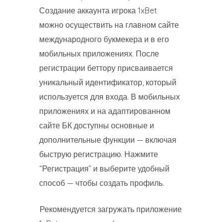
Создание аккаунта игрока 1xBet
можно осуществить на главном сайте
международного букмекера и в его
мобильных приложениях. После
регистрации беттору присваивается
уникальный идентификатор, который
используется для входа. В мобильных
приложениях и на адаптированном
сайте БК доступны основные и
дополнительные функции — включая
быструю регистрацию. Нажмите
“Регистрация” и выберите удобный
способ — чтобы создать профиль.
Рекомендуется загружать приложение