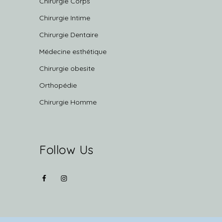
Chirurgie Corps
Chirurgie Intime
Chirurgie Dentaire
Médecine esthétique
Chirurgie obesite
Orthopédie
Chirurgie Homme
Follow Us