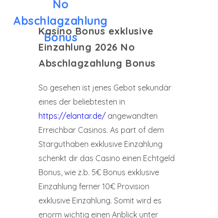
No
Abschlagzahlung
Kasino Bonus exklusive
Bonus
Einzahlung 2026 No
Abschlagzahlung Bonus
So gesehen ist jenes Gebot sekundär
eines der beliebtesten in
https://elantar.de/
angewandten
Erreichbar Casinos. As part of dem
Starguthaben exklusive Einzahlung
schenkt dir das Casino einen Echtgeld
Bonus, wie z.b. 5€ Bonus exklusive
Einzahlung ferner 10€ Provision
exklusive Einzahlung.
Somit wird es
enorm wichtig einen Anblick unter