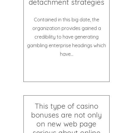
detachment strategies
Contained in this big date, the
organization provides gained a
credibility to have generating
gambling enterprise headings which
have...
This type of casino
bonuses are not only
on new web page
serious about online