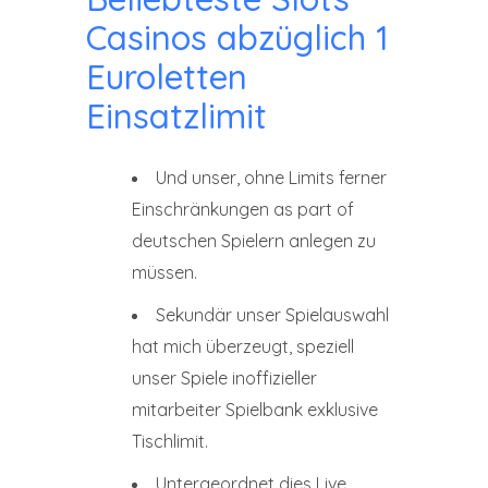
Casinos abzüglich 1
Euroletten
Einsatzlimit
Und unser, ohne Limits ferner
Einschränkungen as part of
deutschen Spielern anlegen zu
müssen.
Sekundär unser Spielauswahl
hat mich überzeugt, speziell
unser Spiele inoffizieller
mitarbeiter Spielbank exklusive
Tischlimit.
Untergeordnet dies Live