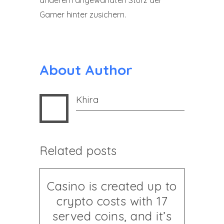
Gamer hinter zusichern.
About Author
Khira
Related posts
Casino is created up to
crypto costs with 17
served coins, and it’s