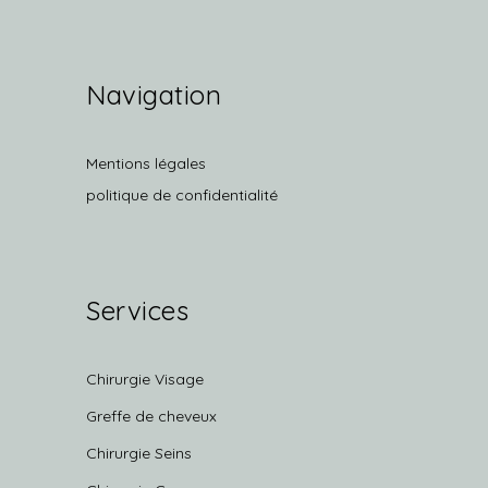
Navigation
Mentions légales
politique de confidentialité
Services
Chirurgie Visage
Greffe de cheveux
Chirurgie Seins