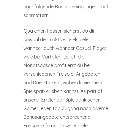
nachfolgende Bonusbedingungen nach
schmettern.
Qua einen Pässen sicherst du dir
sowohl denn aktiver Vielspieler
wanneer auch wanneer Casual-Player
viele bei Vorteilen. Durch die
Monatspässe profitierst du bei
verschiedenen Freispiel-Angeboten
und Duell-Tickets, wobei du viel mehr
Spielspaß erleben kannst. As part of
unserer Erreichbar Spielbank sehen
Gamer jeden tag Zugang nach diverse
Bonusangebote entsprechend
Freispiele ferner Gewinnspiele.