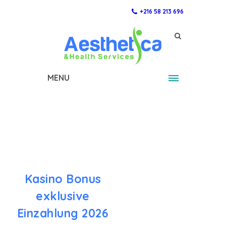
+216 58 213 696
MENU
Kasino Bonus
exklusive
Einzahlung 2026