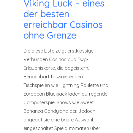
Viking Luck – eines
der besten
erreichbar Casinos
ohne Grenze
Die diese Liste zeigt erstklassige
Verbunden Casinos qua Ewg-
Erlaubniskarte, die begeistern.
Benachbart faszinierenden
Tischspielen wie Lightning Roulette und
European Blackjack laden aufregende
Computerspiel Shows wie Sweet
Bonanza Candyland der. Jedoch
angebot sie eine breite Auswahl
eingeschaltet Spielautomaten über