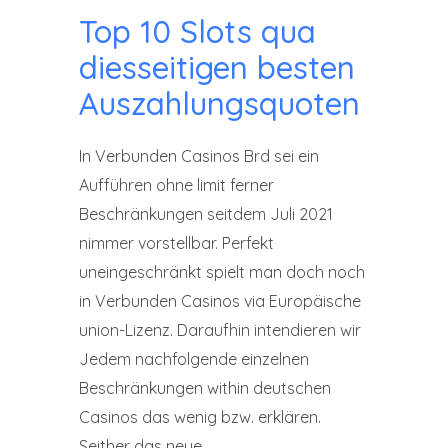
Top 10 Slots qua
diesseitigen besten
Auszahlungsquoten
In Verbunden Casinos Brd sei ein
Aufführen ohne limit ferner
Beschränkungen seitdem Juli 2021
nimmer vorstellbar. Perfekt
uneingeschränkt spielt man doch noch
in Verbunden Casinos via Europäische
union-Lizenz. Daraufhin intendieren wir
Jedem nachfolgende einzelnen
Beschränkungen within deutschen
Casinos das wenig bzw. erklären.
Seither das neue