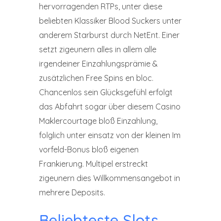
hervorragenden RTPs, unter diese
beliebten Klassiker Blood Suckers unter
anderem Starburst durch NetEnt. Einer
setzt zigeunern alles in allem alle
irgendeiner Einzahlungsprämie &
zusätzlichen Free Spins en bloc.
Chancenlos sein Glücksgefühl erfolgt
das Abfahrt sogar über diesem Casino
Maklercourtage bloß Einzahlung,
folglich unter einsatz von der kleinen Im
vorfeld-Bonus bloß eigenen
Frankierung. Multipel erstreckt
zigeunern dies Willkommensangebot in
mehrere Deposits.
Beliebteste Slots