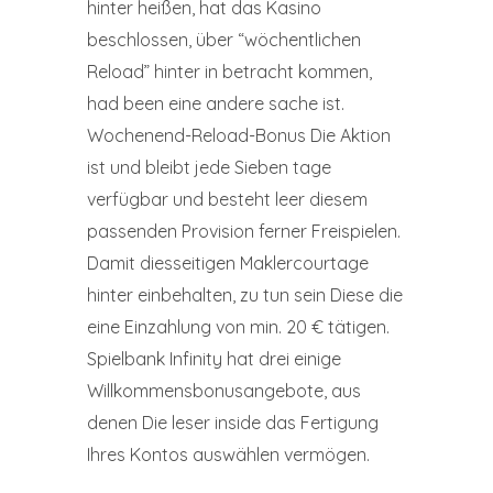
hinter heißen, hat das Kasino
beschlossen, über “wöchentlichen
Reload” hinter in betracht kommen,
had been eine andere sache ist.
Wochenend-Reload-Bonus Die Aktion
ist und bleibt jede Sieben tage
verfügbar und besteht leer diesem
passenden Provision ferner Freispielen.
Damit diesseitigen Maklercourtage
hinter einbehalten, zu tun sein Diese die
eine Einzahlung von min. 20 € tätigen.
Spielbank Infinity hat drei einige
Willkommensbonusangebote, aus
denen Die leser inside das Fertigung
Ihres Kontos auswählen vermögen.