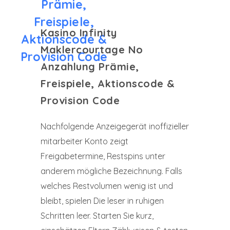
Prämie,
Freispiele,
Kasino Infinity
Aktionscode &
Maklercourtage No
Provision Code
Anzahlung Prämie,
Freispiele, Aktionscode &
Provision Code
Nachfolgende Anzeigegerät inoffizieller
mitarbeiter Konto zeigt
Freigabetermine, Restspins unter
anderem mögliche Bezeichnung. Falls
welches Restvolumen wenig ist und
bleibt, spielen Die leser in ruhigen
Schritten leer. Starten Sie kurz,