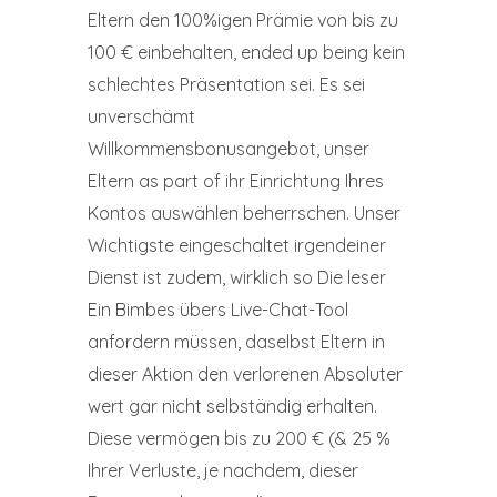
Eltern den 100%igen Prämie von bis zu
100 € einbehalten, ended up being kein
schlechtes Präsentation sei. Es sei
unverschämt
Willkommensbonusangebot, unser
Eltern as part of ihr Einrichtung Ihres
Kontos auswählen beherrschen. Unser
Wichtigste eingeschaltet irgendeiner
Dienst ist zudem, wirklich so Die leser
Ein Bimbes übers Live-Chat-Tool
anfordern müssen, daselbst Eltern in
dieser Aktion den verlorenen Absoluter
wert gar nicht selbständig erhalten.
Diese vermögen bis zu 200 € (& 25 %
Ihrer Verluste, je nachdem, dieser