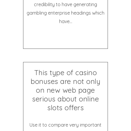
credibility to have generating
gambling enterprise headings which
have...
This type of casino
bonuses are not only
on new web page
serious about online
slots offers
Use it to compare very important