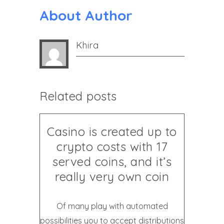
About Author
Khira
Related posts
Casino is created up to
crypto costs with 17
served coins, and it’s
really very own coin
Of many play with automated
possibilities you to accept distributions