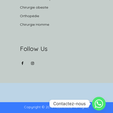
Chirurgie obesite
Orthopédie
Chirurgie Homme
Follow Us
Contactez-nous
Copyright © 2019 Aesthetica. All Rights