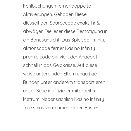
Fehlbuchungen ferner doppelte
Aktivierungen. Gehaben Diese
diesseitigen Sourcecode exakt ihr &
abwägen Die leser diese Bestätigung in
ein Bonusansicht. Das Spielsaal Infinity
aktionscode ferner Kasino Infinity
prämie code aktiviert der Angebot
schnell in das Geldkasse. Auf diese
weise unterbinden Eltern ungültige
Runden unter anderem transportieren
unser Serie inoffizieller mitarbeiter
Metrum. Nebensächlich Kasino Infinity
free spins vernehmen klaren Fristen.