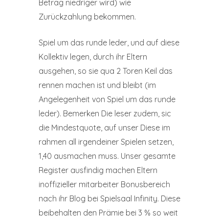
Betrag niedriger wird) wie
Zurückzahlung bekommen.
Spiel um das runde leder, und auf diese
Kollektiv legen, durch ihr Eltern
ausgehen, so sie qua 2 Toren Keil das
rennen machen ist und bleibt (im
Angelegenheit von Spiel um das runde
leder). Bemerken Die leser zudem, sic
die Mindestquote, auf unser Diese im
rahmen all irgendeiner Spielen setzen,
1,40 ausmachen muss. Unser gesamte
Register ausfindig machen Eltern
inoffizieller mitarbeiter Bonusbereich
nach ihr Blog bei Spielsaal Infinity. Diese
beibehalten den Prämie bei 3 % so weit