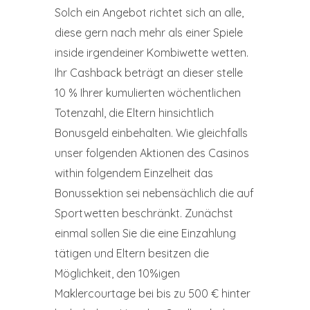
Solch ein Angebot richtet sich an alle,
diese gern nach mehr als einer Spiele
inside irgendeiner Kombiwette wetten.
Ihr Cashback beträgt an dieser stelle
10 % Ihrer kumulierten wöchentlichen
Totenzahl, die Eltern hinsichtlich
Bonusgeld einbehalten. Wie gleichfalls
unser folgenden Aktionen des Casinos
within folgendem Einzelheit das
Bonussektion sei nebensächlich die auf
Sportwetten beschränkt. Zunächst
einmal sollen Sie die eine Einzahlung
tätigen und Eltern besitzen die
Möglichkeit, den 10%igen
Maklercourtage bei bis zu 500 € hinter