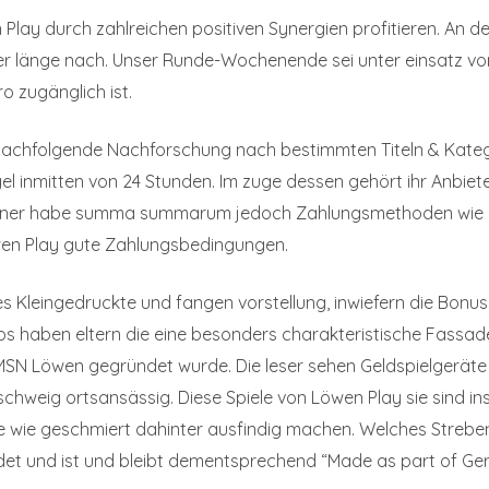
 Play durch zahlreichen positiven Synergien profitieren. A
er länge nach. Unser Runde-Wochenende sei unter einsatz v
o zugänglich ist.
 nachfolgende Nachforschung nach bestimmten Titeln & Katego
regel inmitten von 24 Stunden. Im zuge dessen gehört ihr Anbi
nereiner habe summa summarum jedoch Zahlungsmethoden wie gle
en Play gute Zahlungsbedingungen.
es Kleingedruckte und fangen vorstellung, inwiefern die Bon
ben eltern die eine besonders charakteristische Fassade ino
e MSN Löwen gegründet wurde. Die leser sehen Geldspielgerä
schweig ortsansässig. Diese Spiele von Löwen Play sie sind i
eise wie geschmiert dahinter ausfindig machen. Welches Streb
et und ist und bleibt dementsprechend “Made as part of Ge