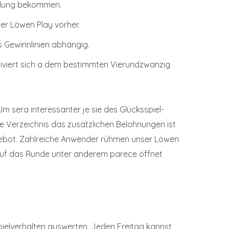
eldung bekommen.
er Löwen Play vorher.
as Gewinnlinien abhängig.
ktiviert sich a dem bestimmten Vierundzwanzig
Um sera interessanter je sie des Glücksspiel-
se Verzeichnis das zusätzlichen Belohnungen ist
 gebot. Zahlreiche Anwender rühmen unser Löwen
auf das Runde unter anderem parece öffnet
pielverhalten auswerten. Jeden Freitag kannst