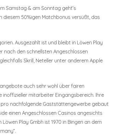
n dem Samstag & am Sonntag geht’s
on diesem 50%igen Matchbonus versüßt, das
rien. Ausgezahlt ist und bleibt in Löwen Play
eter nach den schnellsten Angeschlossen
ichfalls Skrill, Neteller unter anderem Apple
usangebote auch sehr wohl über fairen
ffizieller mitarbeiter Eingangsbereich. Ihre
te pro nachfolgende Gaststättengewerbe gebaut
nside einen Angeschlossen Casinos angesichts
en Löwen Play Gmbh ist 1970 in Bingen an dem
rmany”.