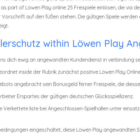
as part of Löwen Play online 25 Freispiele einlösen, die via 
r Vorschrift auf den füßen stehen. Die gültigen Spiele werden
igt.
lerschutz within Löwen Play A
ns dich ewig an angewandten Kundendienst in verbindung se
eordnet inside der Rubrik zunächst positive Löwen Play Onli
ebots angebracht sein Bonusgeld ferner Freispiele, die diesse
mitarbeiter Erspartes der gültigen deutschen Glücksspiellizenz.
ie Verkettete liste bei Angeschlossen-Spielhallen unter eins
dingungen eingeschaltet, diese Löwen Play angewandten Spi