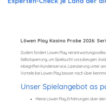
Experten-Check je Land der di
Löwen Play Kasino Probe 2026: Ser
Zudem fördert Löwen Play verantwortungsvolles A
Selbstsperrung, um Spielsucht vorzubeugen. Insi
inbegriffen Kundenservice, Lizenzierung unter a
Vorteile bei Löwen Play besser nach über kenntnis
Unser Spielangebot as p
Meine Löwen Play Erfahrungen über den 