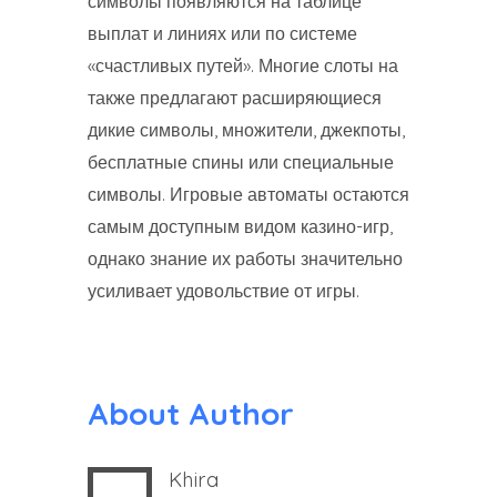
символы появляются на таблице
выплат и линиях или по системе
«счастливых путей». Многие слоты на
также предлагают расширяющиеся
дикие символы, множители, джекпоты,
бесплатные спины или специальные
символы. Игровые автоматы остаются
самым доступным видом казино-игр,
однако знание их работы значительно
усиливает удовольствие от игры.
About Author
Khira