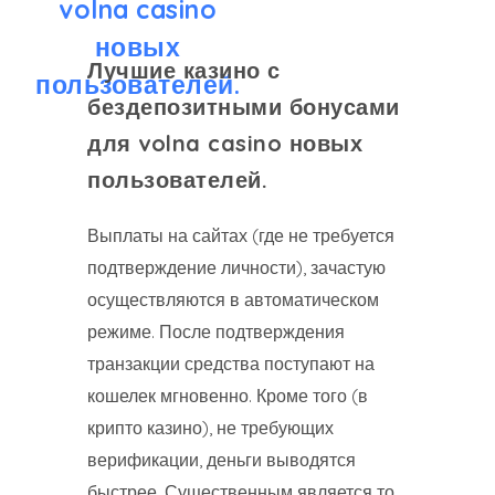
volna casino
новых
Лучшие казино с
пользователей.
бездепозитными бонусами
для volna casino новых
пользователей.
Выплаты на сайтах (где не требуется
подтверждение личности), зачастую
осуществляются в автоматическом
режиме. После подтверждения
транзакции средства поступают на
кошелек мгновенно. Кроме того (в
крипто казино), не требующих
верификации, деньги выводятся
быстрее. Существенным является то,