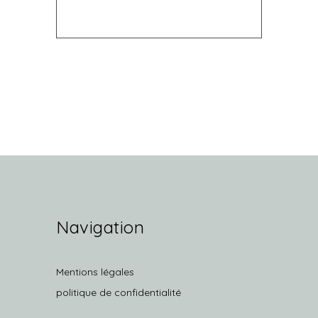
Navigation
Mentions légales
politique de confidentialité