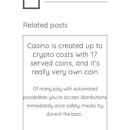
Related posts
Casino is created up to
crypto costs with 17
served coins, and it’s
really very own coin
Of many play with automated
possibilities you to accept distributions
immediately once safety checks try
done In the best...