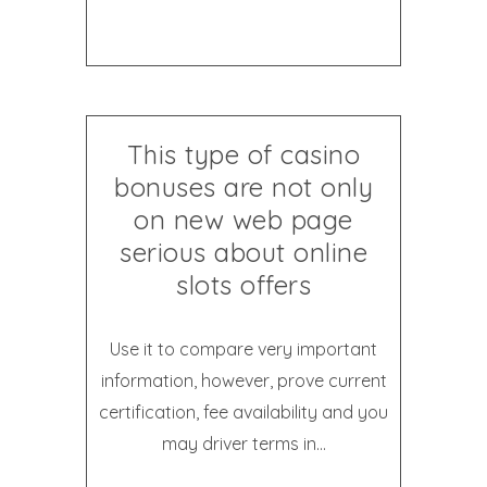
This type of casino
bonuses are not only
on new web page
serious about online
slots offers
Use it to compare very important
information, however, prove current
certification, fee availability and you
may driver terms in...