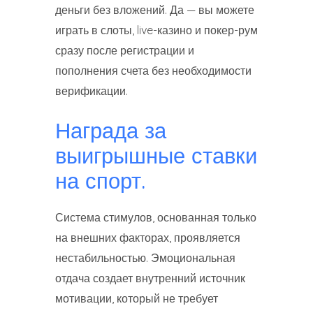
деньги без вложений. Да — вы можете
играть в слоты, live-казино и покер-рум
сразу после регистрации и
пополнения счета без необходимости
верификации.
Награда за
выигрышные ставки
на спорт.
Система стимулов, основанная только
на внешних факторах, проявляется
нестабильностью. Эмоциональная
отдача создает внутренний источник
мотивации, который не требует