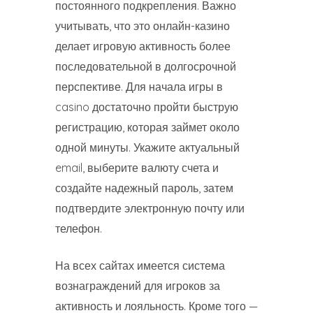
постоянного подкрепления. Важно
учитывать, что это онлайн-казино
делает игровую активность более
последовательной в долгосрочной
перспективе. Для начала игры в
casino достаточно пройти быструю
регистрацию, которая займет около
одной минуты. Укажите актуальный
email, выберите валюту счета и
создайте надежный пароль, затем
подтвердите электронную почту или
телефон.
На всех сайтах имеется система
вознаграждений для игроков за
активность и лояльность. Кроме того —