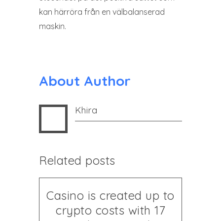
kan härröra från en välbalanserad
maskin.
About Author
Khira
Related posts
Casino is created up to
crypto costs with 17