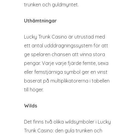
trunken och guldmyntet.
Uthämtningar
Lucky Trunk Casino är utrustad med
ett antal udddragningssystem för att
ge spelaren chansen att vinna stora
pengar. Varje varje fjärde femte, sexa
eller femstjärniga symbol ger en vinst
baserat på multiplikatorerna i tabellen
till höger.
Wilds
Det finns två olika wildsymboler i Lucky
Trunk Casino: den gula trunken och