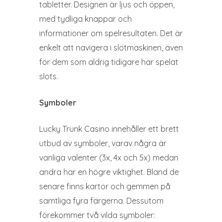
tabletter. Designen är ljus och öppen,
med tydliga knappar och
informationer om spelresultaten. Det är
enkelt att navigera i slotmaskinen, även
för dem som aldrig tidigare har spelat
slots.
Symboler
Lucky Trunk Casino innehåller ett brett
utbud av symboler, varav några är
vanliga valenter (3x, 4x och 5x) medan
andra har en högre viktighet. Bland de
senare finns kartor och gemmen på
samtliga fyra färgerna. Dessutom
förekommer två vilda symboler: