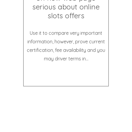
serious about online
slots offers
Use it to compare very important
information, however, prove current
certification, fee availability and you
may driver terms in...