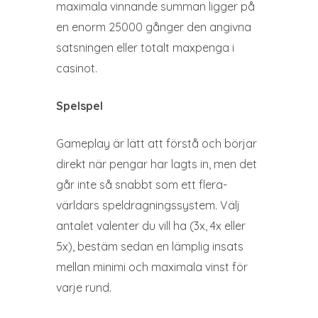
maximala vinnande summan ligger på
en enorm 25000 gånger den angivna
satsningen eller totalt maxpenga i
casinot.
Spelspel
Gameplay är lätt att förstå och börjar
direkt när pengar har lagts in, men det
går inte så snabbt som ett flera-
världars speldragningssystem. Välj
antalet valenter du vill ha (3x, 4x eller
5x), bestäm sedan en lämplig insats
mellan minimi och maximala vinst för
varje rund.