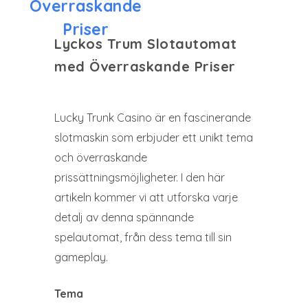
Överraskande
Priser
Lyckos Trum Slotautomat
med Överraskande Priser
Lucky Trunk Casino är en fascinerande
slotmaskin som erbjuder ett unikt tema
och överraskande
prissättningsmöjligheter. I den här
artikeln kommer vi att utforska varje
detalj av denna spännande
spelautomat, från dess tema till sin
gameplay.
Tema