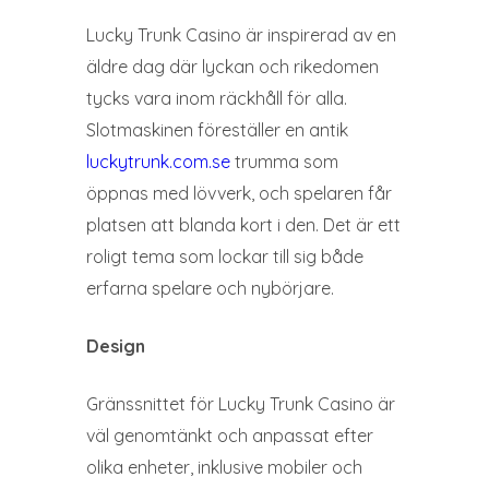
Lucky Trunk Casino är inspirerad av en
äldre dag där lyckan och rikedomen
tycks vara inom räckhåll för alla.
Slotmaskinen föreställer en antik
luckytrunk.com.se
trumma som
öppnas med lövverk, och spelaren får
platsen att blanda kort i den. Det är ett
roligt tema som lockar till sig både
erfarna spelare och nybörjare.
Design
Gränssnittet för Lucky Trunk Casino är
väl genomtänkt och anpassat efter
olika enheter, inklusive mobiler och