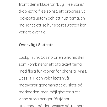
framtiden inkluderar “Buy Free Spins”
(köp extra free spins), ett progressivt
jackpottsystem och ett nytt tema, en
möjlighet att se hur spelresultaten kan
variera över tid.
Övervägt Slutsats
Lucky Trunk Casino är en unik maskin
som kombinerar ett attraktivt tema
med flera funktioner för chans till vinst.
Dess RTP och volatilitetsnivå
motsvarar genomsnittet av slots på
marknaden, men möjligheterna att
vinna stora pengar förtjänar
utseendet på det positiva sättet som