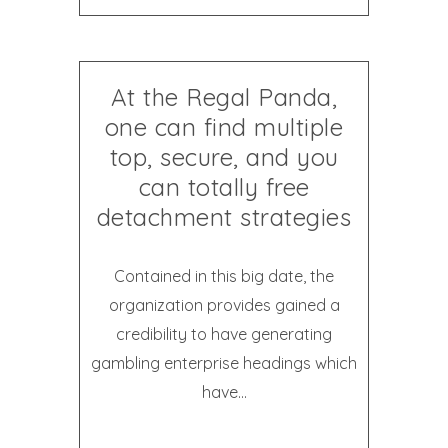
At the Regal Panda,
one can find multiple
top, secure, and you
can totally free
detachment strategies
Contained in this big date, the
organization provides gained a
credibility to have generating
gambling enterprise headings which
have...