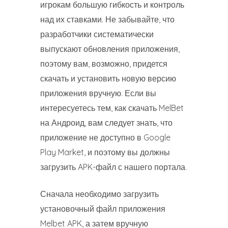
игрокам большую гибкость и контроль
над их ставками. Не забывайте, что
разработчики систематически
выпускают обновления приложения,
поэтому вам, возможно, придется
скачать и установить новую версию
приложения вручную. Если вы
интересуетесь тем, как скачать MelBet
на Андроид, вам следует знать, что
приложение не доступно в Google
Play Market, и поэтому вы должны
загрузить APK-файл с нашего портала.
Сначала необходимо загрузить
установочный файл приложения
Melbet APK, а затем вручную