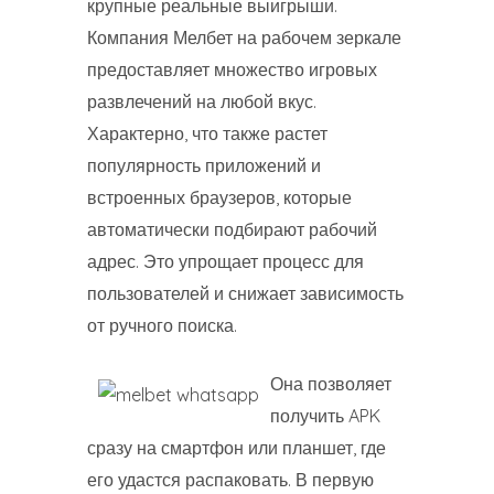
крупные реальные выигрыши.
Компания Мелбет на рабочем зеркале
предоставляет множество игровых
развлечений на любой вкус.
Характерно, что также растет
популярность приложений и
встроенных браузеров, которые
автоматически подбирают рабочий
адрес. Это упрощает процесс для
пользователей и снижает зависимость
от ручного поиска.
Она позволяет
получить APK
сразу на смартфон или планшет, где
его удастся распаковать. В первую