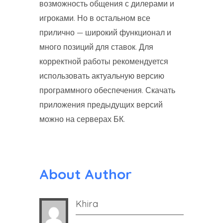
возможность общения с дилерами и
игроками. Но в остальном все
прилично — широкий функционал и
много позиций для ставок. Для
корректной работы рекомендуется
использовать актуальную версию
программного обеспечения. Скачать
приложения предыдущих версий
можно на серверах БК.
About Author
Khira