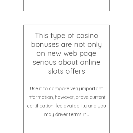
This type of casino
bonuses are not only
on new web page
serious about online
slots offers
Use it to compare very important
information, however, prove current
certification, fee availability and you
may driver terms in...