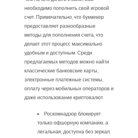
необходимо пополнить свой игровой
счет. Примечательно, что букмекер
предоставляет разнообразные
методы для пополнения счета, что
делает этот процесс максимально
удобным и доступным. Среди
предлагаемых методов можно найти
классические банковские карты,
электронные платежные системы,
оплату через мобильных операторов и
даже использование криптовалют.
Роскомнадзор блокирует
только офшорную компанию, а
легальная, доступна без зеркал.