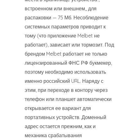
встроенном или внешнем,, для
распаковки — 75 Мб. Несоблюдение
системных параметров приводит к
тому (что приложение Melbet не
работает), зависает или тормозит. Под
брендом Melbet работает не только
лицензированный ФНС РФ букмекер,
поэтому необходимо использовать
именно российский URL. Наряду с
этим, при переходе в контору через
телефон или планшет автоматически
открывается ее вариант для
портативных устройств. Доменный
адрес остается прежним, как и
механика срабатывания