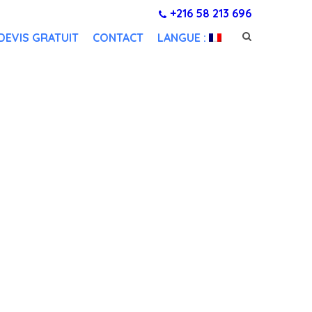
+216 58 213 696
DEVIS GRATUIT
CONTACT
LANGUE :