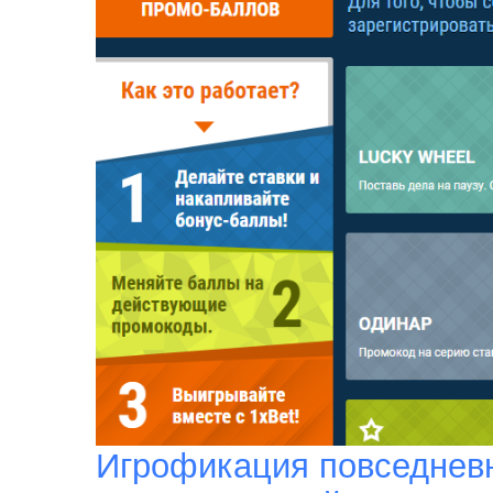
Игрофикация повседневн