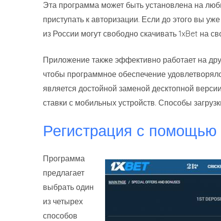
Эта программа может быть установлена на любые
приступать к авторизации. Если до этого вы уж
из России могут свободно скачивать 1xBet на с
Приложение также эффективно работает на друг
чтобы программное обеспечение удовлетворял
является достойной заменой десктопной версии 
ставки с мобильных устройств. Способы загрузк
Регистрация с помощью 
Программа
предлагает
выбрать один
из четырех
способов