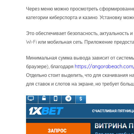
Через меню можно просмотреть сформированный 
категории киберспорта и казино. Установку мож
Это обеспечивает безопасность, актуальность 
Wi-Fi или мобильная сеть. Приложение предост
Минимальная сумма вывода зависит от системы
браузере), благодаря
https://angorabeach.com/o
Отдельно стоит выделить, что для скачивания н
для ставок и слотов на экране, но требует бол