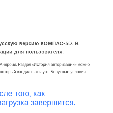
усскую версию КОМПАС-3D. В
ации для пользователя.
а Андроид. Раздел «История авторизаций» можно
который входил в аккаунт.
Бонусные условия
ле того, как
загрузка завершится.