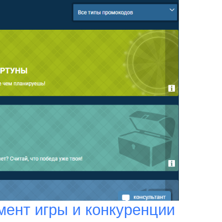
мент игры и конкуренции