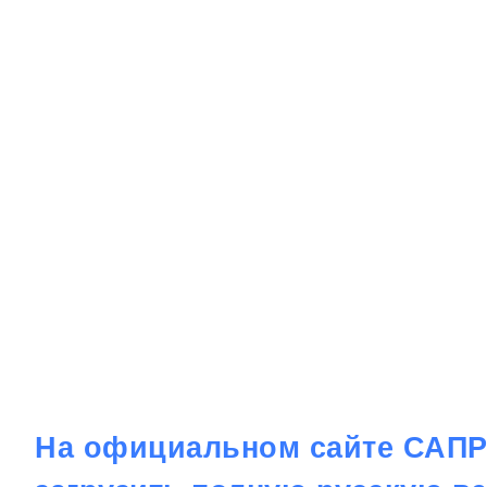
На официальном сайте САП