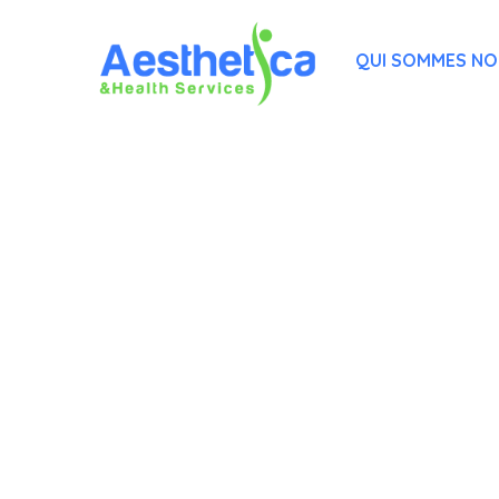
QUI SOMMES N