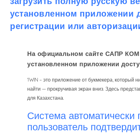
загрузить полную русскую в
установленном приложении 
регистрации или авторизаци
На официальном сайте САПР КОМ
установленном приложении досту
1WIN – это приложение от букмекера, который 
найти — прокручивая экран вниз. Здесь предста
для Казахстана.
Система автоматически п
пользователь подтвердит