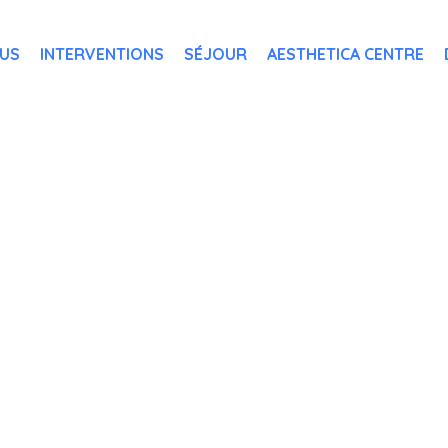
OUS
INTERVENTIONS
SÉJOUR
AESTHETICA CENTRE