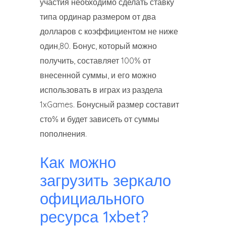
участия необходимо сделать ставку
типа ординар размером от два
долларов с коэффициентом не ниже
один,80. Бонус, который можно
получить, составляет 100% от
внесенной суммы, и его можно
использовать в играх из раздела
1xGames. Бонусный размер составит
сто% и будет зависеть от суммы
пополнения.
Как можно
загрузить зеркало
официального
ресурса 1xbet?