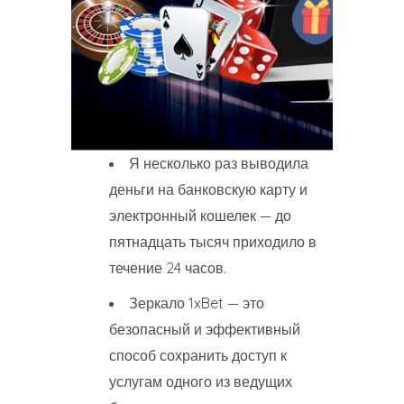
Я несколько раз выводила
деньги на банковскую карту и
электронный кошелек — до
пятнадцать тысяч приходило в
течение 24 часов.
Зеркало 1xBet — это
безопасный и эффективный
способ сохранить доступ к
услугам одного из ведущих