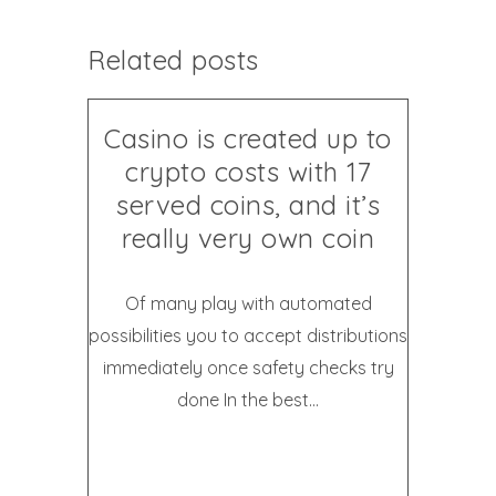
Related posts
Casino is created up to
crypto costs with 17
served coins, and it’s
really very own coin
Of many play with automated
possibilities you to accept distributions
immediately once safety checks try
done In the best...