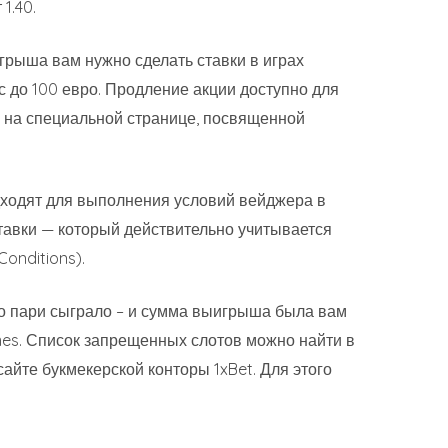
1.40.
грыша вам нужно сделать ставки в играх
с до 100 евро. Продление акции доступно для
а на специальной странице, посвященной
дходят для выполнения условий вейджера в
 ставки — который действительно учитывается
onditions).
-то пари сыграло – и сумма выигрыша была вам
mes. Список запрещенных слотов можно найти в
айте букмекерской конторы 1xBet. Для этого