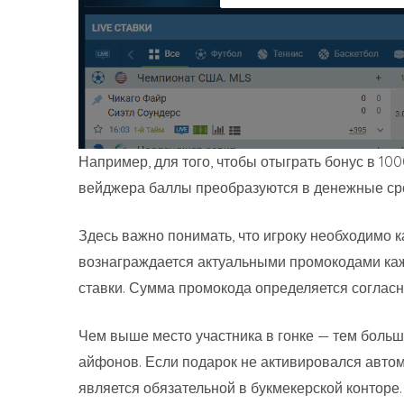
Например, для того, чтобы отыграть бонус в 10
вейджера баллы преобразуются в денежные средс
Здесь важно понимать, что игроку необходимо к
вознаграждается актуальными промокодами кажд
ставки. Сумма промокода определяется согласно
Чем выше место участника в гонке — тем больш
айфонов. Если подарок не активировался авто
является обязательной в букмекерской конторе