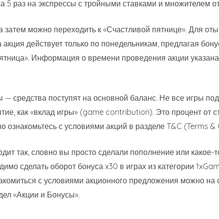
 5 раз на экспрессы с тройными ставками и множителем от 
а затем можно переходить к «Счастливой пятнице». Для оты
а акция действует только по понедельникам, предлагая бону
пятница». Информация о времени проведения акции указан
 — средства поступят на основной баланс. Не все игры по
тие, как «вклад игры» (game contribution). Это процент от
 ознакомьтесь с условиями акций в разделе T&C (Terms & C
ходит так, словно вы просто сделали пополнение или какое
мо сделать оборот бонуса x30 в играх из категории 1xGa
накомиться с условиями акционного предложения можно на с
дел «Акции и Бонусы».