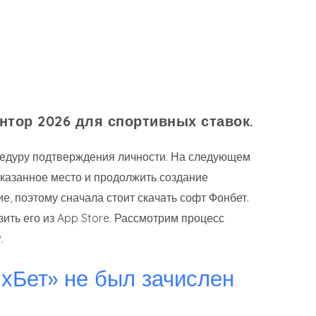
нтор 2026 для спортивных ставок.
оцедуру подтверждения личности. На следующем
указанное место и продолжить создание
е, поэтому сначала стоит скачать софт Фонбет.
ить его из App Store. Рассмотрим процесс
.
1хБет» не был зачислен