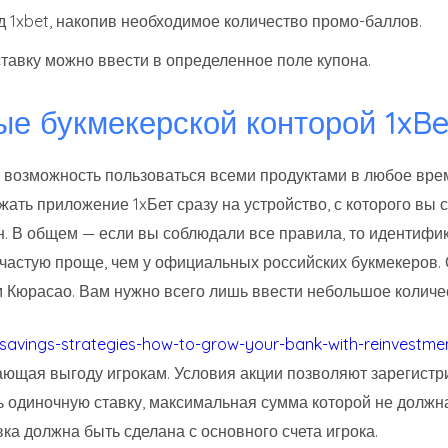
 1xbet, накопив необходимое количество промо-баллов.
авку можно ввести в определенное поле купона.
е букмекерской конторой 1xBe
 возможность пользоваться всеми продуктами в любое врем
ать приложение 1xБет сразу на устройство, с которого вы с
он. В общем — если вы соблюдали все правила, то идентифи
астую проще, чем у официальных российских букмекеров. 
м Кюрасао. Вам нужно всего лишь ввести небольшое количес
savings-strategies-how-to-grow-your-bank-with-reinvestme
гающая выгоду игрокам. Условия акции позволяют зарегис
ать одиночную ставку, максимальная сумма которой не долж
ка должна быть сделана с основного счета игрока.