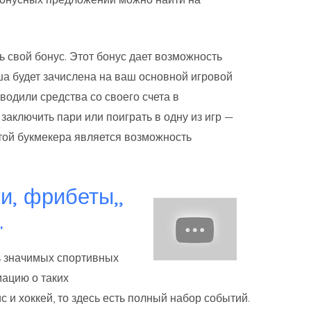
 свой бонус. Этот бонус дает возможность
а будет зачислена на ваш основной игровой
водили средства со своего счета в
аключить пари или поиграть в одну из игр —
ртой букмекера является возможность
и, фрибеты,,
.
ь значимых спортивных
ацию о таких
 и хоккей, то здесь есть полный набор событий.