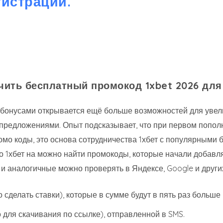
гистрации.
ить бесплатный промокод 1xbet 2026 для 
с бонусами открывается ещё больше возможностей для увел
предложениями. Опыт подсказывает, что при первом пополн
ромо коды, это основа сотрудничества 1хбет с популярными
 1хбет на можно найти промокоды, которые начали добавля
д” и аналогичные можно проверять в Яндексе, Google и друг
 сделать ставки), которые в сумме будут в пять раз больше
 для скачивания по ссылке), отправленной в SMS.