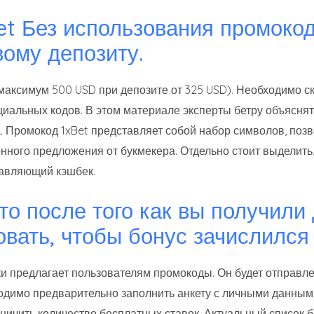
et Без использования промокод
ому депозиту.
максимум 500 USD при депозите от 325 USD). Необходимо ск
иальных кодов. В этом материале эксперты бетру объяснят,
а. Промокод 1xBet представляет собой набор символов, по
ного предложения от букмекера. Отдельно стоит выделить, 
тавляющий кэшбек.
что после того как вы получил
ровать, чтобы бонус зачислился
и предлагает пользователям промокоды. Он будет отправлен
ходимо предварительно заполнить анкету с личными данными
аничить количество бесплатных ставок. Актуальный список