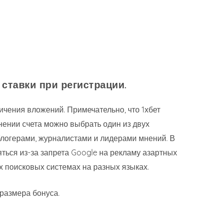
ставки при регистрации.
ичения вложений. Примечательно, что 1хбет
ении счета можно выбрать один из двух
 блогерами, журналистами и лидерами мнений.
В
ться из-за запрета Google на рекламу азартных
их поисковых системах на разных языках.
 размера бонуса.