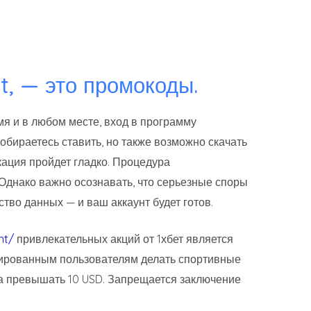
t, — это промокоды.
я и в любом месте, вход в программу
обираетесь ставить, но также возможно скачать
кация пройдет гладко. Процедура
Однако важно осознавать, что серьезные споры
тво данных — и ваш аккаунт будет готов.
nt/
привлекательных акций от 1хбет является
трированным пользователям делать спортивные
на превышать 10 USD. Запрещается заключение