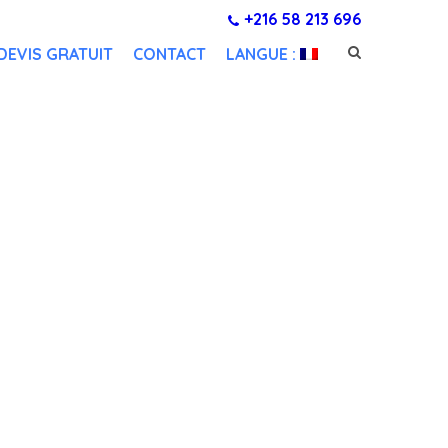
+216 58 213 696
DEVIS GRATUIT
CONTACT
LANGUE :