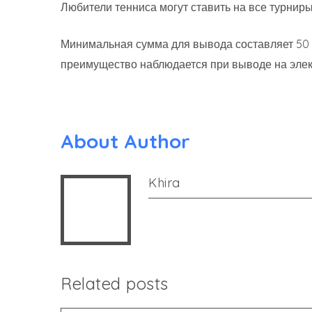
Любители тенниса могут ставить на все турниры
Минимальная сумма для вывода составляет 50 р
преимущество наблюдается при выводе на элек
About Author
Khira
Related posts