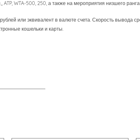
,, ATP, WTA-500, 250, а также на мероприятия низшего ран
ублей или эквивалент в валюте счета. Скорость вывода сре
тронные кошельки и карты.