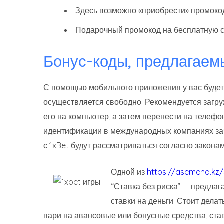
Здесь возможно «приобрести» промокод
Подарочный промокод на бесплатную ст
Бонус-коды, предлагаемы
С помощью мобильного приложения у вас будет
осуществляется свободно. Рекомендуется загруж
его на компьютер, а затем перенести на телеф
идентификации в международных компаниях зач
с 1xBet будут рассматриваться согласно закона
Одной из
https://asemena.kz/
“Ставка без риска” — предла
ставки на деньги. Стоит дел
пари на авансовые или бонусные средства, став