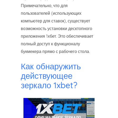
Примечательно, что для
пользователей (использующих
компьютер для ставок), существует
возможность установки десктопного
приложения 1хбет. Это обеспечивает
полный доступ к функционалу
букмекера прямо с рабочего стола.
Как обнаружить
действующее
зеркало 1xbet?