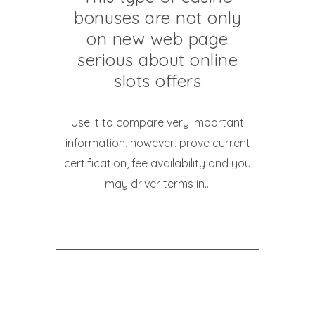
bonuses are not only
on new web page
serious about online
slots offers
Use it to compare very important
information, however, prove current
certification, fee availability and you
may driver terms in...