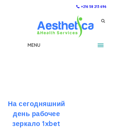
+216 58 213 696
MENU
На сегодняшний
день рабочее
зеркало 1xbet