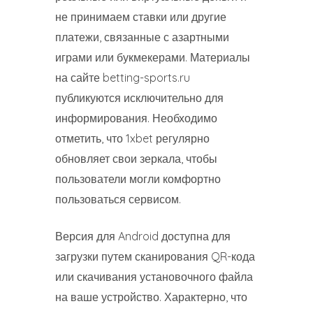
не принимаем ставки или другие
платежи, связанные с азартными
играми или букмекерами. Материалы
на сайте betting-sports.ru
публикуются исключительно для
информирования. Необходимо
отметить, что 1xbet регулярно
обновляет свои зеркала, чтобы
пользователи могли комфортно
пользоваться сервисом.
Версия для Android доступна для
загрузки путем сканирования QR-кода
или скачивания установочного файла
на ваше устройство. Характерно, что