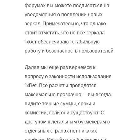
форумах вы можете подписаться на
уведомления о появлении новых
зеркал. Примечательно, что однако
стоит отметить, что не все зеркала
1хбет обеспечивают стабильную
работу и безопасность пользователей.
Далее мы еще раз вернемся к
вопросу о законности использования
1xBet. Все расчеты проводятся
максимально прозрачно — вы всегда
видите точные суммы, сроки и
комиссии, если они существуют. С
доступом к легальным букмекерам в
отдельных странах нет никаких
проблем. Их сайты не блокируются —