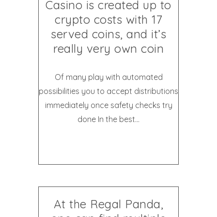
Casino is created up to
crypto costs with 17
served coins, and it’s
really very own coin
Of many play with automated
possibilities you to accept distributions
immediately once safety checks try
done In the best...
At the Regal Panda,