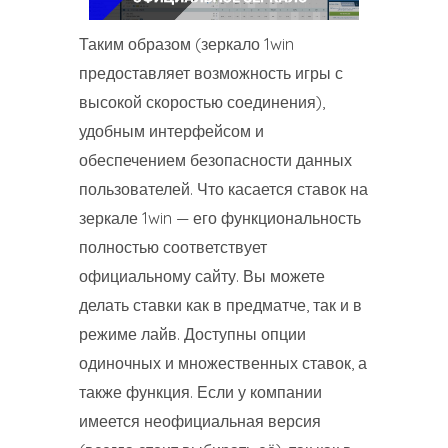
Таким образом (зеркало 1win
предоставляет возможность игры с
высокой скоростью соединения),
удобным интерфейсом и
обеспечением безопасности данных
пользователей. Что касается ставок на
зеркале 1win — его функциональность
полностью соответствует
официальному сайту. Вы можете
делать ставки как в предматче, так и в
режиме лайв. Доступны опции
одиночных и множественных ставок, а
также функция. Если у компании
имеется неофициальная версия