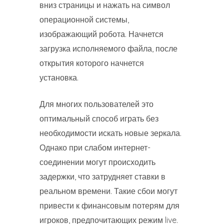
вниз страницы и нажать на символ
операционной системы,
изображающий робота. Начнется
загрузка исполняемого файла, после
открытия которого начнется
установка.
Для многих пользователей это
оптимальный способ играть без
необходимости искать новые зеркала.
Однако при слабом интернет-
соединении могут происходить
задержки, что затрудняет ставки в
реальном времени. Такие сбои могут
привести к финансовым потерям для
игроков, предпочитающих режим live.