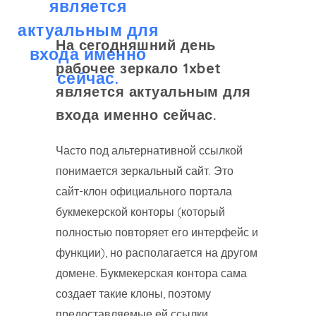
является
актуальным для
На сегодняшний день
входа именно
рабочее зеркало 1xbet
сейчас.
является актуальным для
входа именно сейчас.
Часто под альтернативной ссылкой
понимается зеркальный сайт. Это
сайт-клон официального портала
букмекерской конторы (который
полностью повторяет его интерфейс и
функции), но располагается на другом
домене. Букмекерская контора сама
создает такие клоны, поэтому
предоставляемые ей ссылки