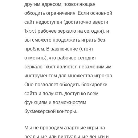
другим адресом, позволяющая
обходить ограничения. Если основной
сайт недоступен (достаточно ввести
1xbet рабочее зеркало на сегодня), и
вы сможете продолжить играть без
проблем. В заключение (стоит
отметить), что рабочее сегодня
зеркало 1хбет является незаменимым
инструментом для множества игроков.
Оно позволяет обходить блокировки
сайта и получать доступ ко всем
функциям и возможностям
букмекерской конторы.
Мы не проводим азартные игры на
реальные или виртуальные деньги и