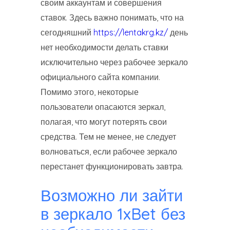
своим аккаунтам и совершения
ставок. Здесь важно понимать, что на
сегодняшний
https://lentakrg.kz/
день
нет необходимости делать ставки
исключительно через рабочее зеркало
официального сайта компании.
Помимо этого, некоторые
пользователи опасаются зеркал,
полагая, что могут потерять свои
средства. Тем не менее, не следует
волноваться, если рабочее зеркало
перестанет функционировать завтра.
Возможно ли зайти
в зеркало 1xBet без