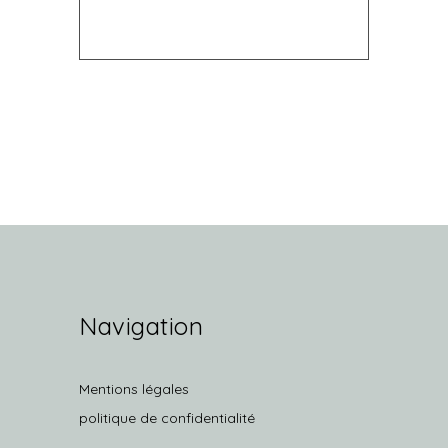
Navigation
Mentions légales
politique de confidentialité