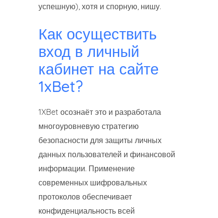
успешную), хотя и спорную, нишу.
Как осуществить
вход в личный
кабинет на сайте
1xBet?
1XBet осознаёт это и разработала
многоуровневую стратегию
безопасности для защиты личных
данных пользователей и финансовой
информации. Применение
современных шифровальных
протоколов обеспечивает
конфиденциальность всей