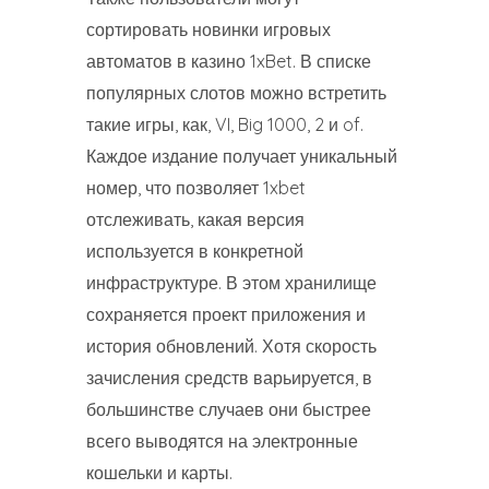
сортировать новинки игровых
автоматов в казино 1xBet. В списке
популярных слотов можно встретить
такие игры, как, VI, Big 1000, 2 и of.
Каждое издание получает уникальный
номер, что позволяет 1xbet
отслеживать, какая версия
используется в конкретной
инфраструктуре. В этом хранилище
сохраняется проект приложения и
история обновлений. Хотя скорость
зачисления средств варьируется, в
большинстве случаев они быстрее
всего выводятся на электронные
кошельки и карты.