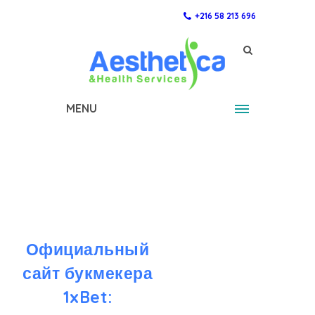
+216 58 213 696
MENU
Официальный
сайт букмекера
1xBet: