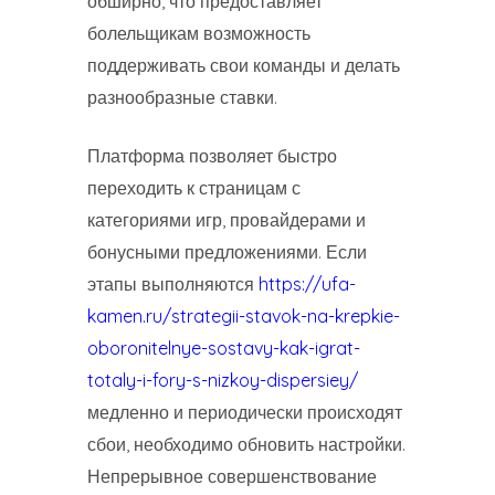
обширно, что предоставляет
болельщикам возможность
поддерживать свои команды и делать
разнообразные ставки.
Платформа позволяет быстро
переходить к страницам с
категориями игр, провайдерами и
бонусными предложениями. Если
этапы выполняются
https://ufa-
kamen.ru/strategii-stavok-na-krepkie-
oboronitelnye-sostavy-kak-igrat-
totaly-i-fory-s-nizkoy-dispersiey/
медленно и периодически происходят
сбои, необходимо обновить настройки.
Непрерывное совершенствование