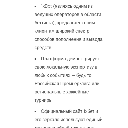
1xBet (являясь одним из
ведущих операторов в области
беттинга), предлагает своим
клиентам широкий спектр
способов пополнения и вывода
средств.
Платформа демонстрирует
свою локальную экспертизу в
любых событиях — будь то
Российская Премьер-лига или
региональные хоккейные
турниры.
Официальный сайт 1xбет и
его зеркало используют единый
механизм обработки ставок —