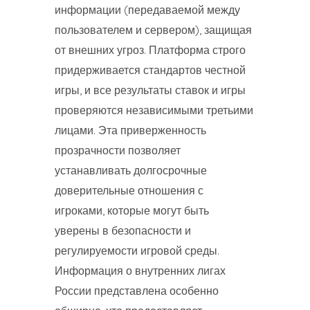
информации (передаваемой между
пользователем и сервером), защищая
от внешних угроз. Платформа строго
придерживается стандартов честной
игры, и все результаты ставок и игры
проверяются независимыми третьими
лицами. Эта приверженность
прозрачности позволяет
устанавливать долгосрочные
доверительные отношения с
игроками, которые могут быть
уверены в безопасности и
регулируемости игровой среды.
Информация о внутренних лигах
России представлена особенно