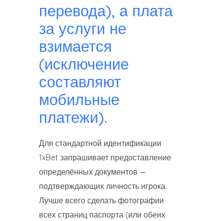
перевода), а плата
за услуги не
взимается
(исключение
составляют
мобильные
платежи).
Для стандартной идентификации
1xBet запрашивает предоставление
определённых документов —
подтверждающих личность игрока.
Лучше всего сделать фотографии
всех страниц паспорта (или обеих