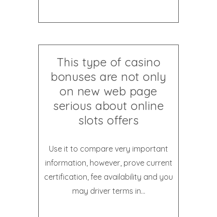
This type of casino
bonuses are not only
on new web page
serious about online
slots offers
Use it to compare very important
information, however, prove current
certification, fee availability and you
may driver terms in...