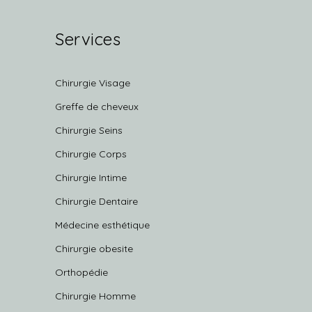
Services
Chirurgie Visage
Greffe de cheveux
Chirurgie Seins
Chirurgie Corps
Chirurgie Intime
Chirurgie Dentaire
Médecine esthétique
Chirurgie obesite
Orthopédie
Chirurgie Homme