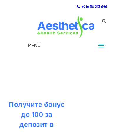
+216 58 213 696
MENU
Получите бонус
до 100 за
депозит в