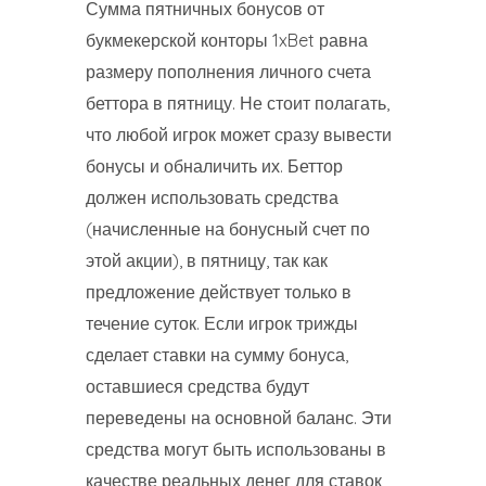
Сумма пятничных бонусов от
букмекерской конторы 1xBet равна
размеру пополнения личного счета
беттора в пятницу. Не стоит полагать,
что любой игрок может сразу вывести
бонусы и обналичить их. Беттор
должен использовать средства
(начисленные на бонусный счет по
этой акции), в пятницу, так как
предложение действует только в
течение суток. Если игрок трижды
сделает ставки на сумму бонуса,
оставшиеся средства будут
переведены на основной баланс. Эти
средства могут быть использованы в
качестве реальных денег для ставок