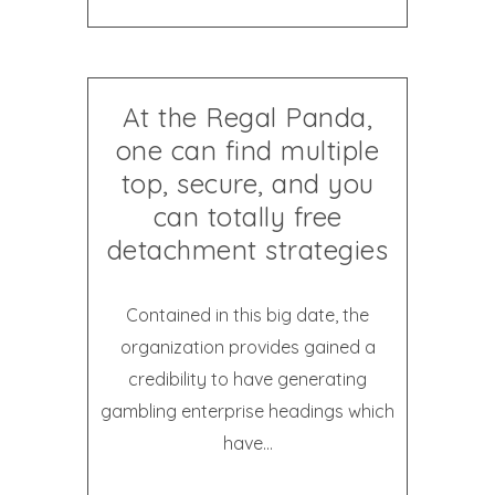
At the Regal Panda,
one can find multiple
top, secure, and you
can totally free
detachment strategies
Contained in this big date, the
organization provides gained a
credibility to have generating
gambling enterprise headings which
have...