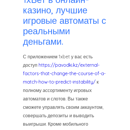
казино, лучшие
игровые автоматы с
реальными
деньгами.
С приложением 1xbet у вас есть
доступ
https://pavodki.kz/external-
factors-that-change-the-course-of-a-
match-how-to-predict-instability/
к
полному ассортименту игровых
автоматов и слотов. Вы также
сможете управлять своим аккаунтом,
совершать депозиты и выводить
выигрыши. Кроме мобильного