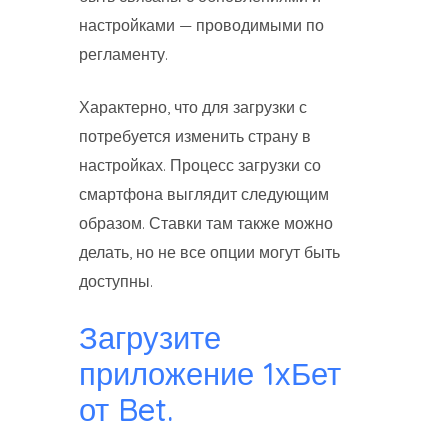
настройками — проводимыми по
регламенту.
Характерно, что для загрузки с
потребуется изменить страну в
настройках. Процесс загрузки со
смартфона выглядит следующим
образом. Ставки там также можно
делать, но не все опции могут быть
доступны.
Загрузите
приложение 1хБет
от Bet.