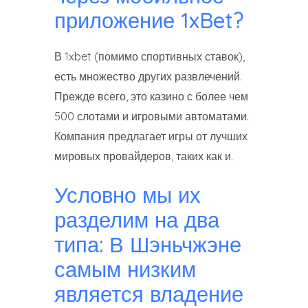
приложение 1xBet?
В 1xbet (помимо спортивных ставок),
есть множество других развлечений.
Прежде всего, это казино с более чем
500 слотами и игровыми автоматами.
Компания предлагает игры от лучших
мировых провайдеров, таких как и.
Условно мы их
разделим на два
типа: В Шэньчжэне
самым низким
является владение