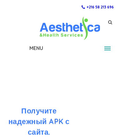
+216 58 213 696
MENU
Получите
надежный APK с
сайта.