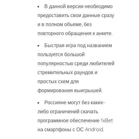
В данной версии необходимо
предоставить свои данные сразу
и в полном объеме, без
повторного обращения к анкете.
Быстрая игра под названием
пользуется большой
популярностью среди любителей
стремительных раундов и
простых схем для
формирования выигрышей.
Россияне могут без каких-
либо ограничений скачать
программное обеспечение 1xBet
на смартфоны с ОС Android.