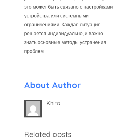
это может быть связано с настройками
устройства или системными
ограничениями. Каждая ситуация
решается индивидуально, и важно
знать основные методы устранения
проблем.
About Author
Khira
Related posts