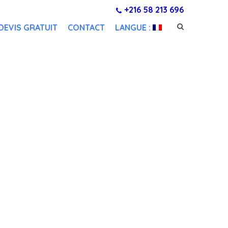
+216 58 213 696
DEVIS GRATUIT
CONTACT
LANGUE :