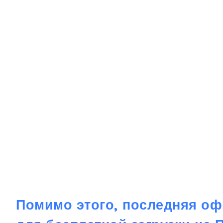
Помимо этого, последняя оф