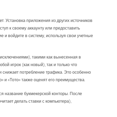
т. Установка приложения из других источников
оступ к своему аккаунту или предоставить
 и войдите в систему, используя свои учетные
исключениями), такими как вынесенная в
ой игрок (как новый), так и только что
ц и снижает потребление трафика. Это особенно
р» и «Тото» также оценят его преимущества.
тся название букмекерской конторы. После
читает делать ставки с компьютера),