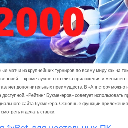
е матчи из крупнейших турниров по всему миру как на теку
-версией — кроме лучшего отклика приложения и меньшего
тавляет дополнительных преимуществ. В «Аппстор» можно 
а доступной. «Рейтинг Букмекеров» советует использовать 
циального сайта букмекера. Основные функции приложени
смотреть и делать ставки.
 1xBet для настольных ПК.