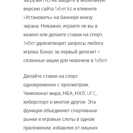
загрузки ПО на зайдите в мобильную
версию сайта 1xbet.kz и кликните
«Установить» на баннере внизу
экрана. Неважно, играете ли вы в
казино или делаете ставки на спорт,
1xBet удовлетворит запросы любого
игрока. Бонус за первый депозит +
сезонные акции для новичков в 1xBet!
Делайте ставки на спорт
одновременно с просмотром,
Чемпионат мира, НБА, НХЛ, UFC,
киберспорт и многое другое. Эта
функция объединяет спортивные
рынки и игровые слоты в одном
приложении, избавляя от лишних