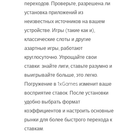
переходов. Проверьте, разрешена ли
установка приложений из
неизвестных источников на вашем
устройстве. Игры (такие как и),
классические слоты и другие
азартные игры, работают
круглосуточно. Упрощайте свои
ставки: знайте лиги, ставьте разумно и
выигрывайте больше, это легко.
Погружение в 1xGames изменит ваше
восприятие ставок. После установки
удобно выбрать формат
коэффициентов и настроить основные
рынки для более быстрого перехода к
ставкам.