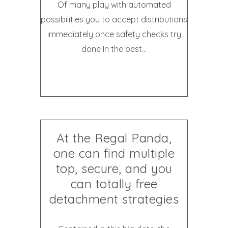
Of many play with automated
possibilities you to accept distributions
immediately once safety checks try
done In the best...
At the Regal Panda,
one can find multiple
top, secure, and you
can totally free
detachment strategies