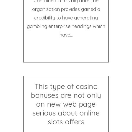
Contained in this big date, the
organization provides gained a
credibility to have generating
gambling enterprise headings which
have...
This type of casino
bonuses are not only
on new web page
serious about online
slots offers