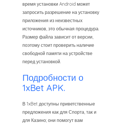
время установки Android может
запросить разрешение на установку
приложения из неизвестных
источников, это обычная процедура.
Размер файла зависит от версии,
поэтому стоит проверить наличие
свободной памяти на устройстве
перед установкой.
Подробности о
1xBet APK.
В 1xBet доступны приветственные
предложения как для Спорта, так и
для Казино; они помогут вам