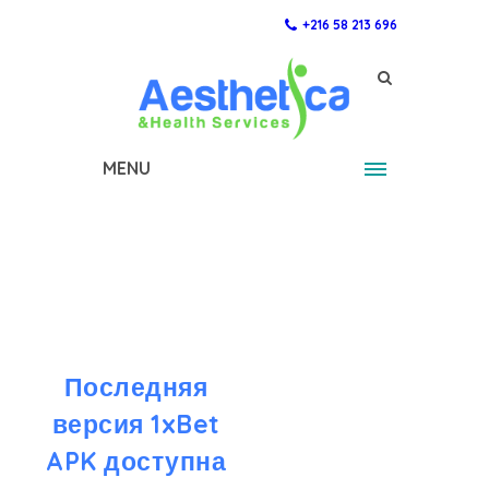
+216 58 213 696
MENU
Последняя
версия 1xBet
APK доступна