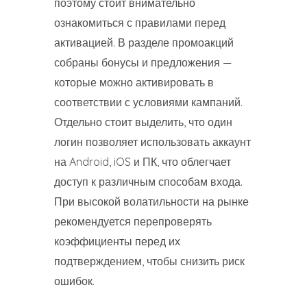
поэтому стоит внимательно
ознакомиться с правилами перед
активацией. В разделе промоакций
собраны бонусы и предложения —
которые можно активировать в
соответствии с условиями кампаний.
Отдельно стоит выделить, что один
логин позволяет использовать аккаунт
на Android, iOS и ПК, что облегчает
доступ к различным способам входа.
При высокой волатильности на рынке
рекомендуется перепроверять
коэффициенты перед их
подтверждением, чтобы снизить риск
ошибок.