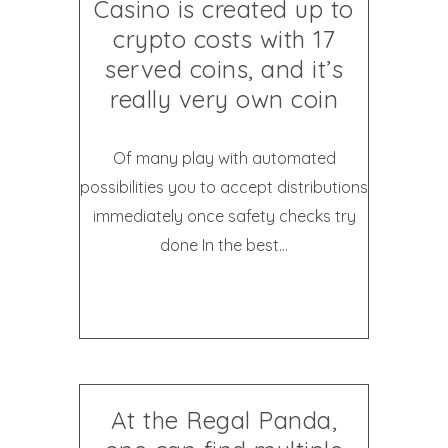
Casino is created up to
crypto costs with 17
served coins, and it’s
really very own coin
Of many play with automated
possibilities you to accept distributions
immediately once safety checks try
done In the best...
At the Regal Panda,