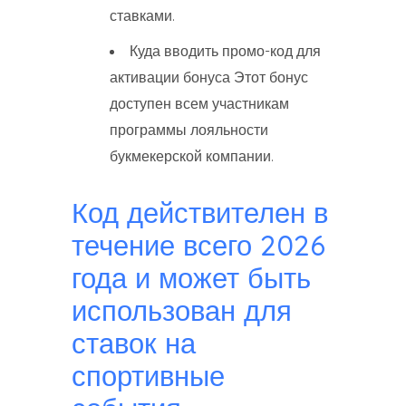
ставками.
Куда вводить промо-код для
активации бонуса Этот бонус
доступен всем участникам
программы лояльности
букмекерской компании.
Код действителен в
течение всего 2026
года и может быть
использован для
ставок на
спортивные