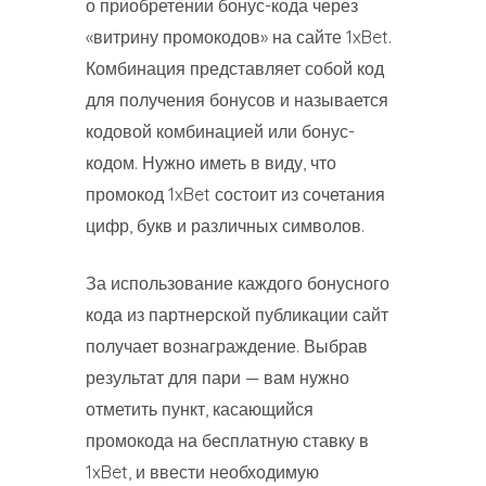
о приобретении бонус-кода через
«витрину промокодов» на сайте 1xBet.
Комбинация представляет собой код
для получения бонусов и называется
кодовой комбинацией или бонус-
кодом. Нужно иметь в виду, что
промокод 1xBet состоит из сочетания
цифр, букв и различных символов.
За использование каждого бонусного
кода из партнерской публикации сайт
получает вознаграждение. Выбрав
результат для пари — вам нужно
отметить пункт, касающийся
промокода на бесплатную ставку в
1xBet, и ввести необходимую