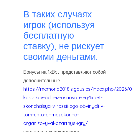
В таких случаях
игрок (используя
бесплатную
ставку), не рискует
своими деньгами.
Бонусы на 1xBet представляют собой
дополнительные
https://memoria2018.sigaus.es/index.php/2026/
karshkov-odin-iz-osnovateley-1xbet-
skonchalsya-v-rossii-ego-obvinyali-v-
tom-chto-on-nezakonno-
organizovyval-azartnye-igry/
средства или привилегии,