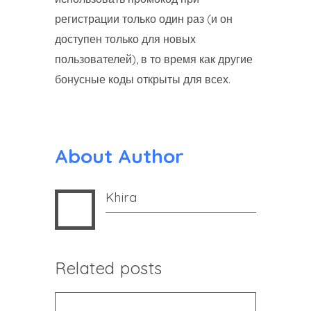
регистрации только один раз (и он
доступен только для новых
пользователей), в то время как другие
бонусные коды открыты для всех.
About Author
Khira
Related posts