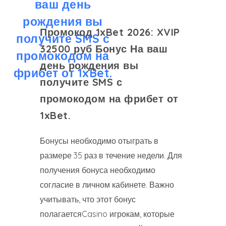
ваш день
рождения вы
Промокод 1xBet 2026: XVIP
получите SMS с
32500 руб Бонус На ваш
промокодом на
день рождения вы
фрибет от 1xBet.
получите SMS с
промокодом на фрибет от
1xBet.
Бонусы необходимо отыграть в
размере 35 раз в течение недели. Для
получения бонуса необходимо
согласие в личном кабинете. Важно
учитывать, что этот бонус
полагаетсяCasino игрокам, которые