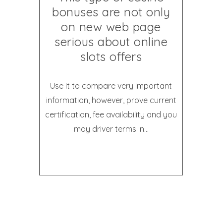
bonuses are not only
on new web page
serious about online
slots offers
Use it to compare very important
information, however, prove current
certification, fee availability and you
may driver terms in...