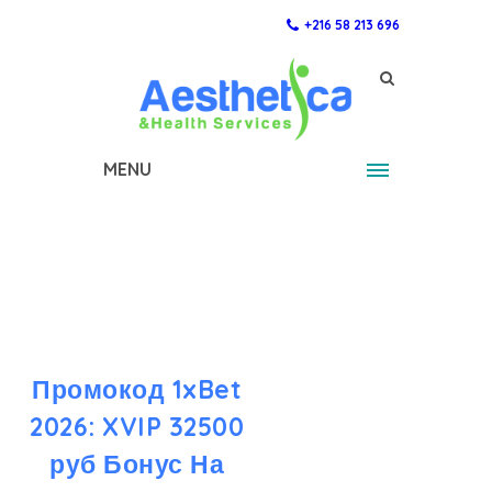
+216 58 213 696
MENU
Промокод 1xBet
2026: XVIP 32500
руб Бонус На