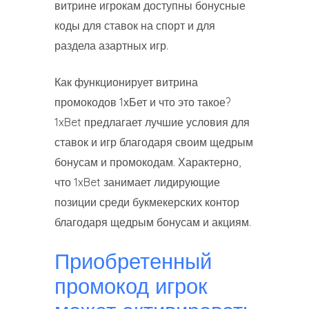
витрине игрокам доступны бонусные
коды для ставок на спорт и для
раздела азартных игр.
Как функционирует витрина
промокодов 1хБет и что это такое?
1xBet предлагает лучшие условия для
ставок и игр благодаря своим щедрым
бонусам и промокодам. Характерно,
что 1xBet занимает лидирующие
позиции среди букмекерских контор
благодаря щедрым бонусам и акциям.
Приобретенный
промокод игрок