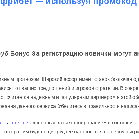
 фрибет — используя промокод
 руб Бонус За регистрацию новички могут 
тивным прогнозом. Широкий ассортимент ставок (включая о
зависит от ваших предпочтений и игровой стратегии. В сов
bet считается надежным и популярным партнером в этой обл
ования данного сервиса.
Убедитесь в правильности написан
east-cargo.ru
воспользоваться копированием из источника и
 этот раз им будет еще труднее настроиться на первую игр