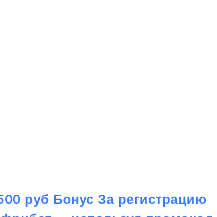
2500 руб Бонус За регистрацию