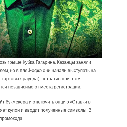
розыгрыше Кубка Гагарина. Казанцы заняли
лем, но в плей-офф они начали выступать на
стартовых раунда), потратив при этом
тся независимо от места регистрации.
йт букмекера и отключить опцию «Ставки в
ляет купон и вводит полученные символы. В
 промокода.