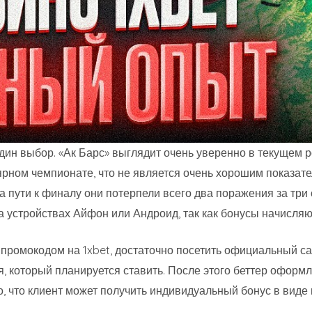
один выбор. «Ак Барс» выглядит очень уверенно в текущем 
ярном чемпионате, что не является очень хорошим показате
а пути к финалу они потерпели всего два поражения за три 
а устройствах Айфон или Андроид, так как бонусы начисляю
 промокодом на 1xbet, достаточно посетить официальный са
я, который планируется ставить. После этого беттер оформ
, что клиент может получить индивидуальный бонус в виде