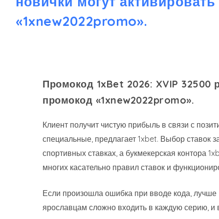
новички могут активировать
«1xnew2022promo».
Промокод 1xBet 2026: XVIP 32500
промокод «1xnew2022promo».
Клиент получит чистую прибыль в связи с пози
специальные, предлагает 1xbet. Выбор ставок 
спортивных ставках, а букмекерская контора 1x
многих касательно правил ставок и функционир
Если произошла ошибка при вводе кода, лучше
ярославцам сложно входить в каждую серию, и в