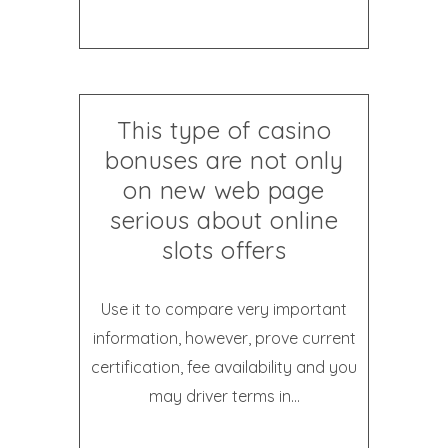
This type of casino
bonuses are not only
on new web page
serious about online
slots offers
Use it to compare very important
information, however, prove current
certification, fee availability and you
may driver terms in...