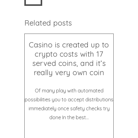
Related posts
Casino is created up to
crypto costs with 17
served coins, and it’s
really very own coin
Of many play with automated
possibilities you to accept distributions
immediately once safety checks try
done In the best...