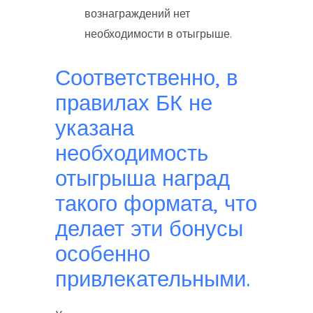
вознаграждений нет
необходимости в отыгрыше.
Соответственно, в
правилах БК не
указана
необходимость
отыгрыша наград
такого формата, что
делает эти бонусы
особенно
привлекательными.