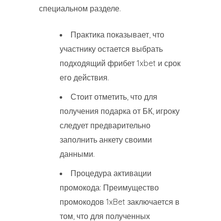
специальном разделе.
Практика показывает, что
участнику остается выбрать
подходящий фрибет 1xbet и срок
его действия.
Стоит отметить, что для
получения подарка от БК, игроку
следует предварительно
заполнить анкету своими
данными.
Процедура активации
промокода: Преимущество
промокодов 1xBet заключается в
том, что для полученных