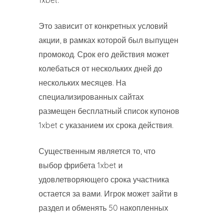
1xbet.
Это зависит от конкретных условий
акции, в рамках которой был выпущен
промокод. Срок его действия может
колебаться от нескольких дней до
нескольких месяцев. На
специализированных сайтах
размещен бесплатный список купонов
1xbet с указанием их срока действия.
Существенным является то, что
выбор фрибета 1xbet и
удовлетворяющего срока участника
остается за вами. Игрок может зайти в
раздел и обменять 50 накопленных