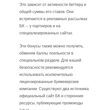
Это зависит от активности беттера и
общей суммы его ставок. Они
встречаются в рекламных рассылках
БК — у партнеров и на
специализированных сайтах.
Эти бонусы также можно получить,
обменяв баллы лояльности в
специальном разделе. Для вашей
безопасности рекомендуется
использовать исключительно
лицензированные букмекерские
компании. Существуют два источника:
официальный сайт БК и сторонние
ресурсы, публикующие промокоды