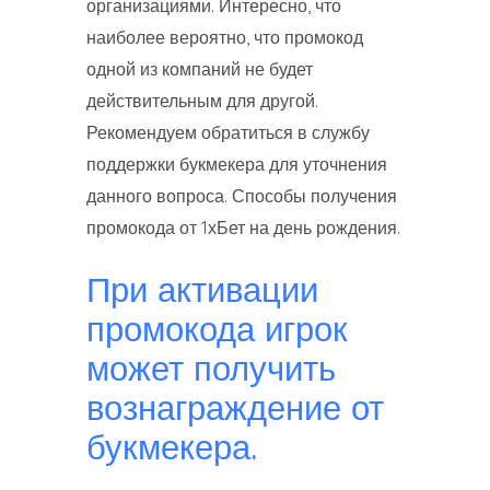
организациями. Интересно, что
наиболее вероятно, что промокод
одной из компаний не будет
действительным для другой.
Рекомендуем обратиться в службу
поддержки букмекера для уточнения
данного вопроса.
Способы получения
промокода от 1хБет на день рождения.
При активации
промокода игрок
может получить
вознаграждение от
букмекера.