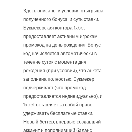
Здесь описаны и условия отыгрыша
полученного бонуса, и суть ставки.
Букмекерская контора 1xbet
предоставляет активным игрокам
промокод на день рождения. Бонус-
код начисляется автоматически в
течение суток с момента дня
рождения (при условии), что анкета
заполнена полностью. Букмекер
подчеркивает (что промокод
предоставляется индивидуально), и
1xbet оставляет за собой право
удерживать бесплатные ставки.
Новый беттер, впервые создавший
аккаунт и пополнивший баланс,