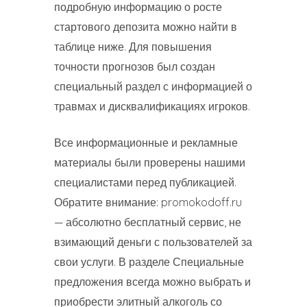
подробную информацию о росте
стартового депозита можно найти в
таблице ниже. Для повышения
точности прогнозов был создан
специальный раздел с информацией о
травмах и дисквалификациях игроков.
Все информационные и рекламные
материалы были проверены нашими
специалистами перед публикацией.
Обратите внимание: promokodoff.ru
— абсолютно бесплатный сервис, не
взимающий деньги с пользователей за
свои услуги. В разделе Специальные
предложения всегда можно выбрать и
приобрести элитный алкоголь со