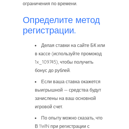
ограничения по времени.
Определите метод
регистрации.
Делая ставки на сайте БК или
в кассе (используйте промокод
1x_109745), чтобы получить
бонус до рублей.
Если ваша ставка окажется
выигрышной — средства будут
зачислены на ваш основной
игровой счет.
По опыту можно сказать, что
В 1WIN при регистрации с