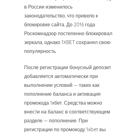
в России изменилось
законодательство, что привело к
блокировке сайта. До 2016 года
Роскомнадзор постепенно блокировал
зеркала, однако 1XBET сохранял свою
популярность.
После регистрации бонусный депозит
добавляется автоматически при
выполнении условий — таких как
пополнение баланса и активация
промокода 1хбет. Средства можно
внести на баланс в соответствующем
разделе — пополнение. При
регистрации по промокоду 1xbet вы