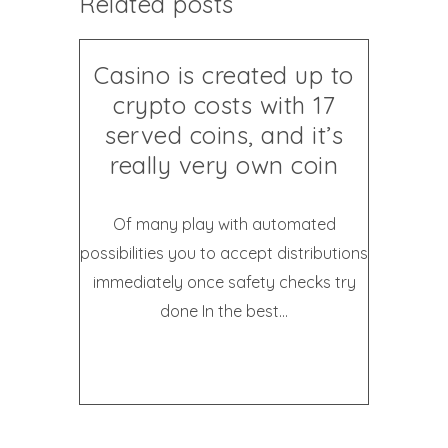
Related posts
Casino is created up to
crypto costs with 17
served coins, and it’s
really very own coin
Of many play with automated
possibilities you to accept distributions
immediately once safety checks try
done In the best...