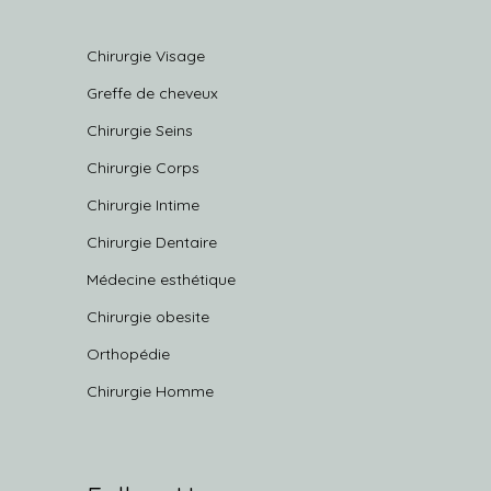
Chirurgie Visage
Greffe de cheveux
Chirurgie Seins
Chirurgie Corps
Chirurgie Intime
Chirurgie Dentaire
Médecine esthétique
Chirurgie obesite
Orthopédie
Chirurgie Homme