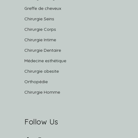
Greffe de cheveux
Chirurgie Seins
Chirurgie Corps
Chirurgie Intime
Chirurgie Dentaire
Médecine esthétique
Chirurgie obesite
Orthopédie
Chirurgie Homme
Follow Us