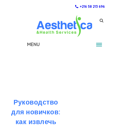
+216 58 213 696
MENU
Руководство
для новичков:
как извлечь