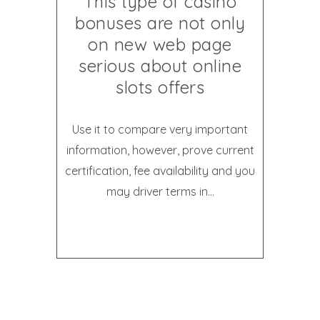
This type of casino
bonuses are not only
on new web page
serious about online
slots offers
Use it to compare very important
information, however, prove current
certification, fee availability and you
may driver terms in...