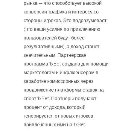
рынке — что способствует высокой
конверсии трафика и интересу со
стороны игроков. Это подразумевает
(что ваши усилия по привлечению
пользователей будут более
результативными), а доход станет
значительным. Партнёрская
программа 1xBet создана для помощи
маркетологам и инфлюенсерам в
заработке комиссионных через
продвижение платформы ставок на
спорт 1xBet. Партнёры получают
процент от дохода, который
генерируется от новых игроков,
привлечённых ими на 1xBet.