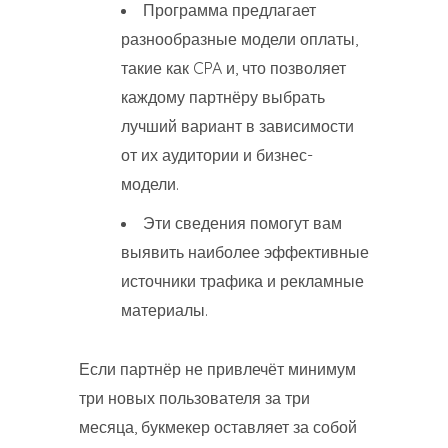
Программа предлагает
разнообразные модели оплаты,
такие как CPA и, что позволяет
каждому партнёру выбрать
лучший вариант в зависимости
от их аудитории и бизнес-
модели.
Эти сведения помогут вам
выявить наиболее эффективные
источники трафика и рекламные
материалы.
Если партнёр не привлечёт минимум
три новых пользователя за три
месяца, букмекер оставляет за собой