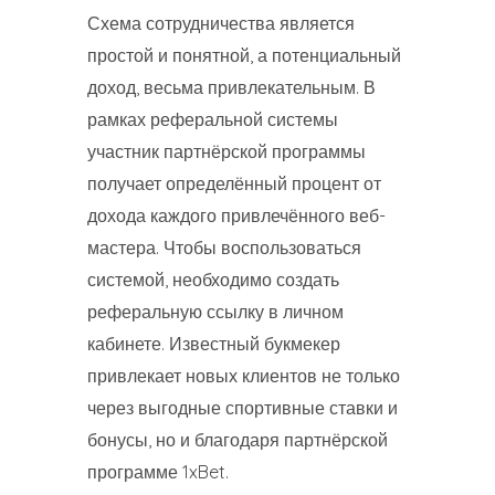
Схема сотрудничества является
простой и понятной, а потенциальный
доход, весьма привлекательным. В
рамках реферальной системы
участник партнёрской программы
получает определённый процент от
дохода каждого привлечённого веб-
мастера. Чтобы воспользоваться
системой, необходимо создать
реферальную ссылку в личном
кабинете. Известный букмекер
привлекает новых клиентов не только
через выгодные спортивные ставки и
бонусы, но и благодаря партнёрской
программе 1xBet.