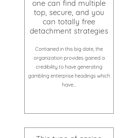
one can find multiple
top, secure, and you
can totally free
detachment strategies
Contained in this big date, the
organization provides gained a
credibility to have generating
gambling enterprise headings which
have...