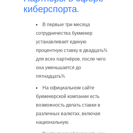
киберспорта.
В первые три месяца
сотрудничества букмекер
устанавливает единую
процентную ставку в двадцать%
для всех партнёров, после чего
она уменьшается до
пятнадцать%.
На официальном сайте
букмекерской компании есть
возможность делать ставки в
различных валютах, включая
национальную.